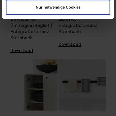
Nur notwendige Cookies
EVA Cucina
GUSTAV
(Immagini ritagliati)
Fotografo: Lorenz
Fotografo: Lorenz
Sternbach
Sternbach
Download
Download