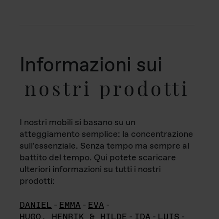
Informazioni sui
nostri prodotti
I nostri mobili si basano su un
atteggiamento semplice: la concentrazione
sull'essenziale. Senza tempo ma sempre al
battito del tempo. Qui potete scaricare
ulteriori informazioni su tutti i nostri
prodotti:
DANIEL
-
EMMA
-
EVA
-
HUGO, HENRIK & HILDE
-
IDA
-
LUIS
-