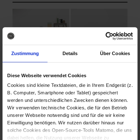
Zustimmung
Details
Über Cookies
Diese Webseite verwendet Cookies
EVA Cucina
EMMA + DANIEL
Cookies sind kleine Textdateien, die in Ihrem Endgerät (z.
Fotografo: Lorenz
Fotografo: Lorenz
B. Computer, Smartphone oder Tablet) gespeichert
Sternbach
Sternbach
werden und unterschiedlichen Zwecken dienen können.
Wir verwenden technische Cookies, die für den Betrieb
Download
Download
unserer Webseite notwendig sind und für die wir keine
Einwilligung benötigen. Wir nutzen darüber hinaus nur
solche Cookies des Open-Source-Tools Matomo, die uns
dabei helfen, die Nutzung unserer Webseite zu