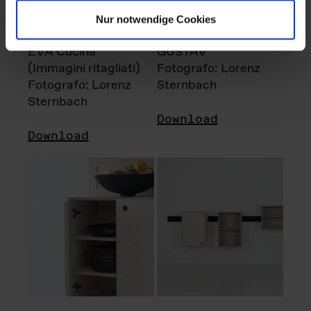
Nur notwendige Cookies
EVA Cucina
GUSTAV
(Immagini ritagliati)
Fotografo: Lorenz
Fotografo: Lorenz
Sternbach
Sternbach
Download
Download