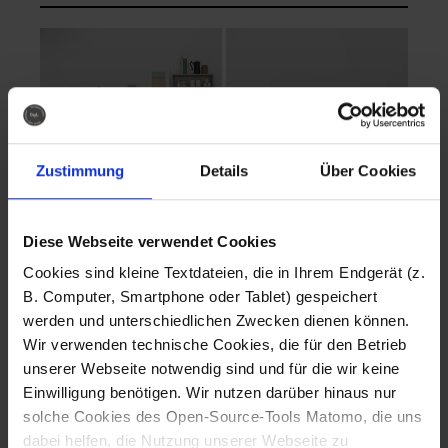
Zustimmung
Details
Über Cookies
Diese Webseite verwendet Cookies
EVA Cucina
EMMA + DANIEL
Cookies sind kleine Textdateien, die in Ihrem Endgerät (z.
Fotografo: Lorenz
Fotografo: Lorenz
B. Computer, Smartphone oder Tablet) gespeichert
Sternbach
Sternbach
werden und unterschiedlichen Zwecken dienen können.
Wir verwenden technische Cookies, die für den Betrieb
Download
Download
unserer Webseite notwendig sind und für die wir keine
Einwilligung benötigen. Wir nutzen darüber hinaus nur
solche Cookies des Open-Source-Tools Matomo, die uns
dabei helfen, die Nutzung unserer Webseite zu