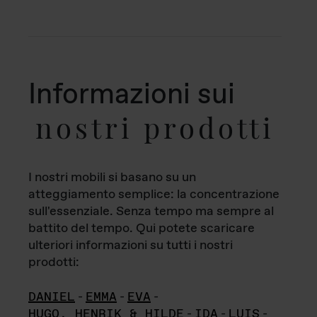
Informazioni sui
nostri prodotti
I nostri mobili si basano su un
atteggiamento semplice: la concentrazione
sull'essenziale. Senza tempo ma sempre al
battito del tempo. Qui potete scaricare
ulteriori informazioni su tutti i nostri
prodotti:
DANIEL
-
EMMA
-
EVA
-
HUGO, HENRIK & HILDE
-
IDA
-
LUIS
-