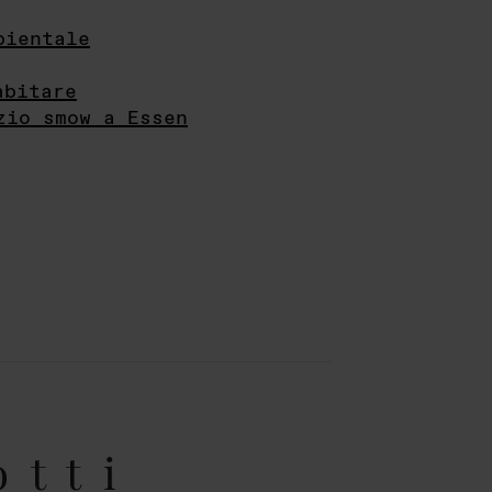
bientale
abitare
zio smow a Essen
otti