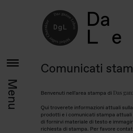
D
a
L
e
Comunicati sta
Menu
Das gan
Benvenuti nell'area stampa di
Qui troverete informazioni attuali sulla
prodotti e i comunicati stampa attuali 
di fornirvi materiale di testo e immagi
richiesta di stampa. Per favore contat