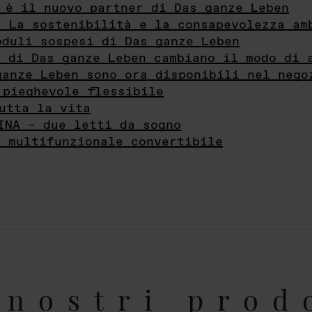
 è il nuovo partner di Das ganze Leben
- La sostenibilità e la consapevolezza am
oduli sospesi di Das ganze Leben
i di Das ganze Leben cambiano il modo di 
ganze Leben sono ora disponibili nel nego
 pieghevole flessibile
utta la vita
INA – due letti da sogno
e multifunzionale convertibile
nostri prod