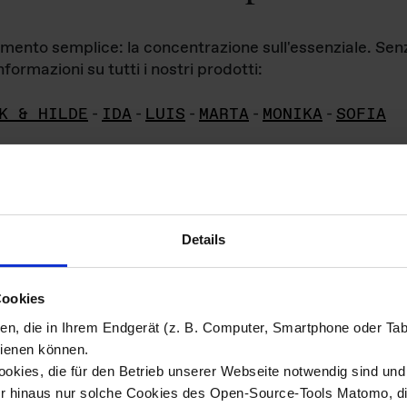
iamento semplice: la concentrazione sull'essenziale. Se
formazioni su tutti i nostri prodotti:
K & HILDE
-
IDA
-
LUIS
-
MARTA
-
MONIKA
-
SOFIA
Details
hivio di imm
Cookies
ien, die in Ihrem Endgerät (z. B. Computer, Smartphone oder Ta
ini!
ienen können.
kies, die für den Betrieb unserer Webseite notwendig sind und f
Das ganze 
re del materiale fotografico sono detenuti da
er hinaus nur solche Cookies des Open-Source-Tools Matomo, die