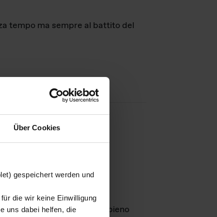
nza tempo ma sempre al battito del
Über Cookies
agini
blet) gespeichert werden und
ür die wir keine Einwilligung
Leben
GmbH e rimangono in pieno
 uns dabei helfen, die