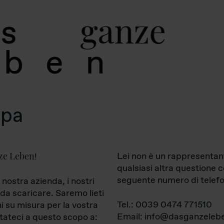
g
a
n
z
e
s
b
e
n
mpa
ze Leben
Lei non è un rappresentan
!
qualsiasi altra questione 
seguente numero di telefo
 nostra azienda, i nostri
da scaricare. Saremo lieti
Tel.: 0039 0474 771510
ni su misura per la vostra
Email: info@dasganzelebe
tateci a questo scopo a: