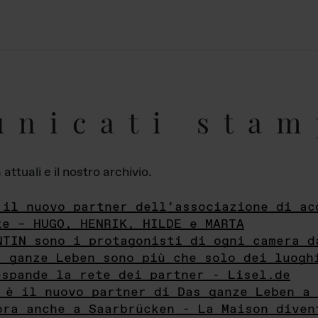
unicati stam
ttuali e il nostro archivio.
 il nuovo partner dell’associazione di ac
te – HUGO, HENRIK, HILDE e MARTA
NTIN sono i protagonisti di ogni camera d
s ganze Leben sono più che solo dei luogh
espande la rete dei partner - Lisel.de
 è il nuovo partner di Das ganze Leben a 
ora anche a Saarbrücken - La Maison diven