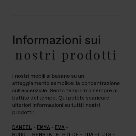
Informazioni sui
nostri prodotti
I nostri mobili si basano su un
atteggiamento semplice: la concentrazione
sull'essenziale. Senza tempo ma sempre al
battito del tempo. Qui potete scaricare
ulteriori informazioni su tutti i nostri
prodotti:
DANIEL
-
EMMA
-
EVA
-
HUGO, HENRIK & HILDE
-
IDA
-
LUIS
-