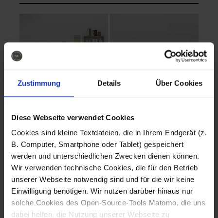
Zustimmung
Details
Über Cookies
Diese Webseite verwendet Cookies
EVA Cucina
EMMA + DANIEL
Cookies sind kleine Textdateien, die in Ihrem Endgerät (z.
Fotografo: Lorenz
Fotografo: Lorenz
B. Computer, Smartphone oder Tablet) gespeichert
Sternbach
Sternbach
werden und unterschiedlichen Zwecken dienen können.
Wir verwenden technische Cookies, die für den Betrieb
Download
Download
unserer Webseite notwendig sind und für die wir keine
Einwilligung benötigen. Wir nutzen darüber hinaus nur
solche Cookies des Open-Source-Tools Matomo, die uns
dabei helfen, die Nutzung unserer Webseite zu