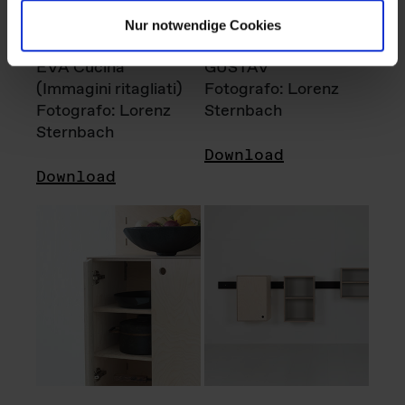
Nur notwendige Cookies
EVA Cucina
GUSTAV
(Immagini ritagliati)
Fotografo: Lorenz
Fotografo: Lorenz
Sternbach
Sternbach
Download
Download