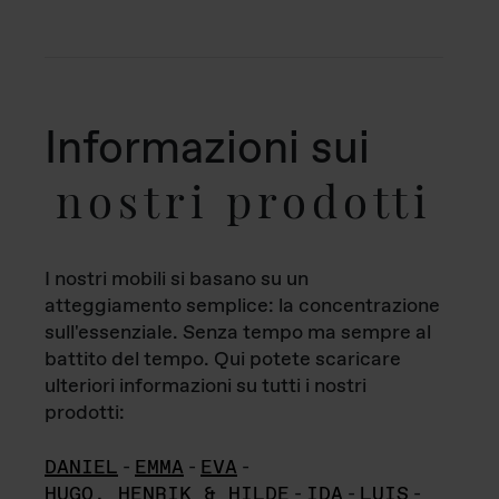
Informazioni sui
nostri prodotti
I nostri mobili si basano su un
atteggiamento semplice: la concentrazione
sull'essenziale. Senza tempo ma sempre al
battito del tempo. Qui potete scaricare
ulteriori informazioni su tutti i nostri
prodotti:
DANIEL
-
EMMA
-
EVA
-
HUGO, HENRIK & HILDE
-
IDA
-
LUIS
-