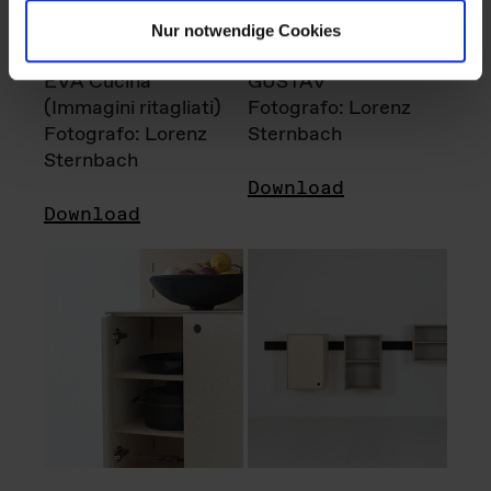
Nur notwendige Cookies
EVA Cucina
GUSTAV
(Immagini ritagliati)
Fotografo: Lorenz
Fotografo: Lorenz
Sternbach
Sternbach
Download
Download