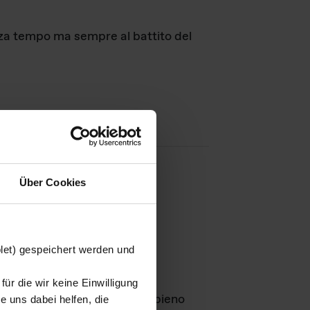
nza tempo ma sempre al battito del
Über Cookies
agini
blet) gespeichert werden und
ür die wir keine Einwilligung
Leben
GmbH e rimangono in pieno
 uns dabei helfen, die