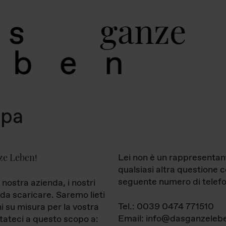
g
a
n
z
e
s
b
e
n
mpa
ze Leben
Lei non è un rappresentan
!
qualsiasi altra questione 
seguente numero di telefo
 nostra azienda, i nostri
da scaricare. Saremo lieti
Tel.: 0039 0474 771510
ni su misura per la vostra
Email: info@dasganzelebe
tateci a questo scopo a: