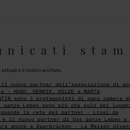
unicati stam
ttuali e il nostro archivio.
 il nuovo partner dell’associazione di ac
te – HUGO, HENRIK, HILDE e MARTA
NTIN sono i protagonisti di ogni camera d
s ganze Leben sono più che solo dei luogh
espande la rete dei partner - Lisel.de
 è il nuovo partner di Das ganze Leben a 
ora anche a Saarbrücken - La Maison diven