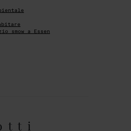
bientale
abitare
zio smow a Essen
otti