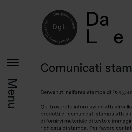
D
a
L
e
Comunicati sta
Menu
Das gan
Benvenuti nell'area stampa di
Qui troverete informazioni attuali sulla
prodotti e i comunicati stampa attuali 
di fornirvi materiale di testo e immagi
richiesta di stampa. Per favore contat