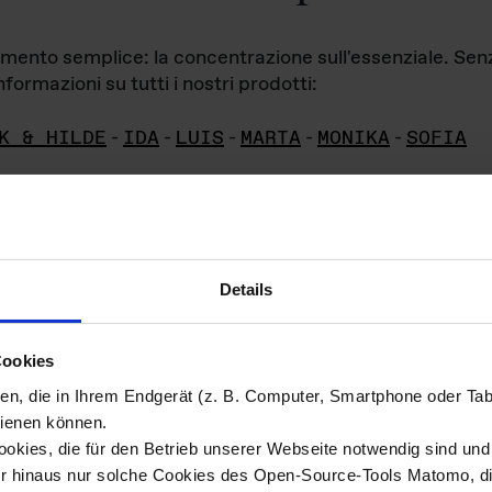
iamento semplice: la concentrazione sull'essenziale. Se
formazioni su tutti i nostri prodotti:
K & HILDE
-
IDA
-
LUIS
-
MARTA
-
MONIKA
-
SOFIA
Details
hivio di imm
Cookies
ien, die in Ihrem Endgerät (z. B. Computer, Smartphone oder Ta
ini!
ienen können.
kies, die für den Betrieb unserer Webseite notwendig sind und f
Das ganze 
re del materiale fotografico sono detenuti da
er hinaus nur solche Cookies des Open-Source-Tools Matomo, die