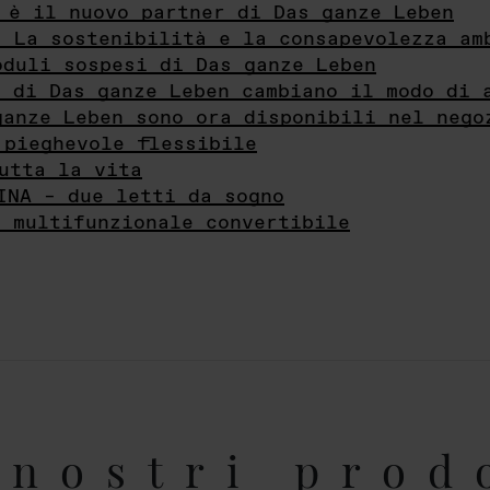
 è il nuovo partner di Das ganze Leben
- La sostenibilità e la consapevolezza am
oduli sospesi di Das ganze Leben
i di Das ganze Leben cambiano il modo di 
ganze Leben sono ora disponibili nel nego
 pieghevole flessibile
utta la vita
INA – due letti da sogno
e multifunzionale convertibile
nostri prod