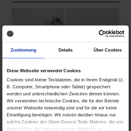
Zustimmung
Details
Über Cookies
Diese Webseite verwendet Cookies
EVA Cucina
EMMA + DANIEL
Cookies sind kleine Textdateien, die in Ihrem Endgerät (z.
Fotografo: Lorenz
Fotografo: Lorenz
B. Computer, Smartphone oder Tablet) gespeichert
Sternbach
Sternbach
werden und unterschiedlichen Zwecken dienen können.
Wir verwenden technische Cookies, die für den Betrieb
Download
Download
unserer Webseite notwendig sind und für die wir keine
Einwilligung benötigen. Wir nutzen darüber hinaus nur
solche Cookies des Open-Source-Tools Matomo, die uns
dabei helfen, die Nutzung unserer Webseite zu