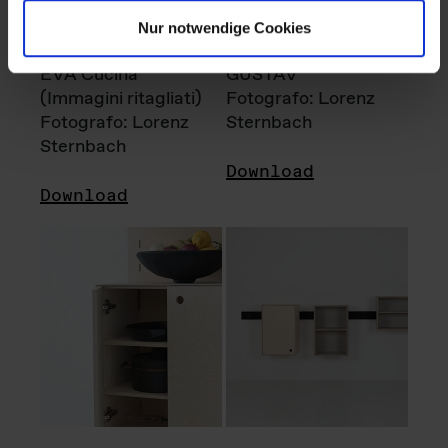
Nur notwendige Cookies
EVA Cucina
GUSTAV
(Immagini ritagliati)
Fotografo: Lorenz
Fotografo: Lorenz
Sternbach
Sternbach
Download
Download