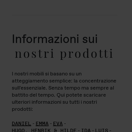
Informazioni sui
nostri prodotti
I nostri mobili si basano su un
atteggiamento semplice: la concentrazione
sull'essenziale. Senza tempo ma sempre al
battito del tempo. Qui potete scaricare
ulteriori informazioni su tutti i nostri
prodotti:
DANIEL
-
EMMA
-
EVA
-
HUGO, HENRIK & HILDE
-
IDA
-
LUIS
-