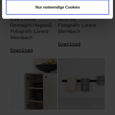
Nur notwendige Cookies
EVA Cucina
GUSTAV
(Immagini ritagliati)
Fotografo: Lorenz
Fotografo: Lorenz
Sternbach
Sternbach
Download
Download