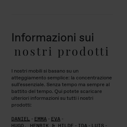
Informazioni sui
nostri prodotti
I nostri mobili si basano su un
atteggiamento semplice: la concentrazione
sull'essenziale. Senza tempo ma sempre al
battito del tempo. Qui potete scaricare
ulteriori informazioni su tutti i nostri
prodotti:
DANIEL
-
EMMA
-
EVA
-
HUGO, HENRIK & HILDE
-
IDA
-
LUIS
-