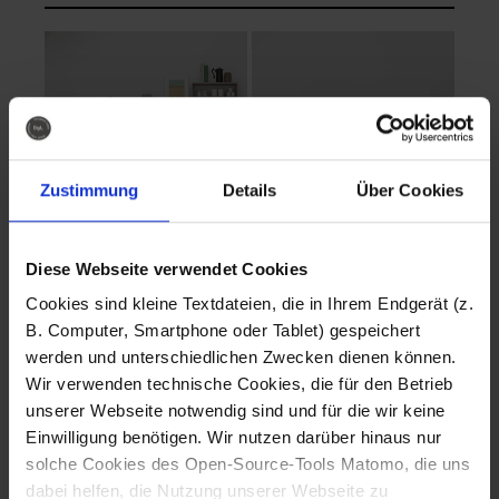
Zustimmung
Details
Über Cookies
Diese Webseite verwendet Cookies
EVA Cucina
EMMA + DANIEL
Cookies sind kleine Textdateien, die in Ihrem Endgerät (z.
Fotografo: Lorenz
Fotografo: Lorenz
B. Computer, Smartphone oder Tablet) gespeichert
Sternbach
Sternbach
werden und unterschiedlichen Zwecken dienen können.
Wir verwenden technische Cookies, die für den Betrieb
Download
Download
unserer Webseite notwendig sind und für die wir keine
Einwilligung benötigen. Wir nutzen darüber hinaus nur
solche Cookies des Open-Source-Tools Matomo, die uns
dabei helfen, die Nutzung unserer Webseite zu