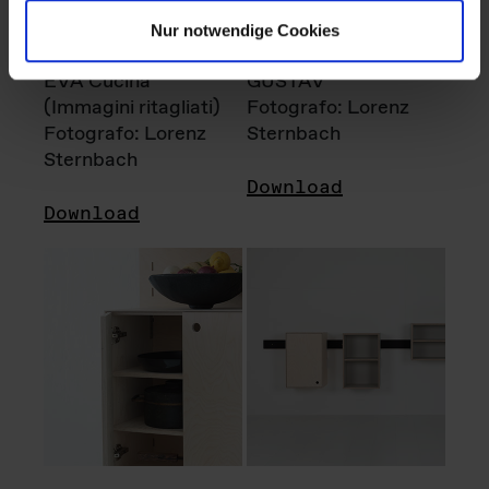
Nur notwendige Cookies
EVA Cucina
GUSTAV
(Immagini ritagliati)
Fotografo: Lorenz
Fotografo: Lorenz
Sternbach
Sternbach
Download
Download