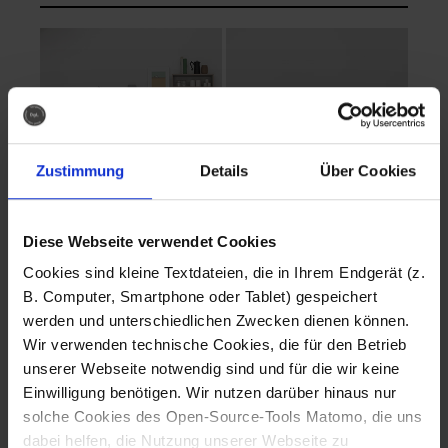
Zustimmung
Details
Über Cookies
Diese Webseite verwendet Cookies
EVA Cucina
EMMA + DANIEL
Cookies sind kleine Textdateien, die in Ihrem Endgerät (z.
Fotografo: Lorenz
Fotografo: Lorenz
B. Computer, Smartphone oder Tablet) gespeichert
Sternbach
Sternbach
werden und unterschiedlichen Zwecken dienen können.
Wir verwenden technische Cookies, die für den Betrieb
Download
Download
unserer Webseite notwendig sind und für die wir keine
Einwilligung benötigen. Wir nutzen darüber hinaus nur
solche Cookies des Open-Source-Tools Matomo, die uns
dabei helfen, die Nutzung unserer Webseite zu