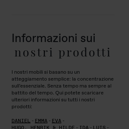
Informazioni sui
nostri prodotti
I nostri mobili si basano su un
atteggiamento semplice: la concentrazione
sull'essenziale. Senza tempo ma sempre al
battito del tempo. Qui potete scaricare
ulteriori informazioni su tutti i nostri
prodotti:
DANIEL
-
EMMA
-
EVA
-
HUGO, HENRIK & HILDE
-
IDA
-
LUIS
-