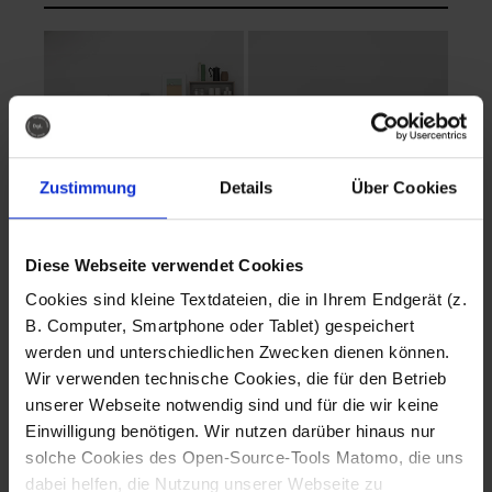
Zustimmung
Details
Über Cookies
Diese Webseite verwendet Cookies
EVA Cucina
EMMA + DANIEL
Cookies sind kleine Textdateien, die in Ihrem Endgerät (z.
Fotografo: Lorenz
Fotografo: Lorenz
B. Computer, Smartphone oder Tablet) gespeichert
Sternbach
Sternbach
werden und unterschiedlichen Zwecken dienen können.
Wir verwenden technische Cookies, die für den Betrieb
Download
Download
unserer Webseite notwendig sind und für die wir keine
Einwilligung benötigen. Wir nutzen darüber hinaus nur
solche Cookies des Open-Source-Tools Matomo, die uns
dabei helfen, die Nutzung unserer Webseite zu