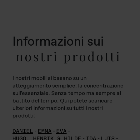
Informazioni sui
nostri prodotti
I nostri mobili si basano su un
atteggiamento semplice: la concentrazione
sull'essenziale. Senza tempo ma sempre al
battito del tempo. Qui potete scaricare
ulteriori informazioni su tutti i nostri
prodotti:
DANIEL
-
EMMA
-
EVA
-
HUGO, HENRIK & HILDE
-
IDA
-
LUIS
-