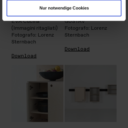
Nur notwendige Cookies
EVA Cucina
GUSTAV
(Immagini ritagliati)
Fotografo: Lorenz
Fotografo: Lorenz
Sternbach
Sternbach
Download
Download