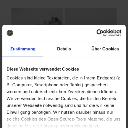
Zustimmung
Details
Über Cookies
Diese Webseite verwendet Cookies
EVA Cucina
EMMA + DANIEL
Cookies sind kleine Textdateien, die in Ihrem Endgerät (z.
Fotografo: Lorenz
Fotografo: Lorenz
B. Computer, Smartphone oder Tablet) gespeichert
Sternbach
Sternbach
werden und unterschiedlichen Zwecken dienen können.
Wir verwenden technische Cookies, die für den Betrieb
Download
Download
unserer Webseite notwendig sind und für die wir keine
Einwilligung benötigen. Wir nutzen darüber hinaus nur
solche Cookies des Open-Source-Tools Matomo, die uns
dabei helfen, die Nutzung unserer Webseite zu