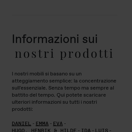
Informazioni sui
nostri prodotti
I nostri mobili si basano su un
atteggiamento semplice: la concentrazione
sull'essenziale. Senza tempo ma sempre al
battito del tempo. Qui potete scaricare
ulteriori informazioni su tutti i nostri
prodotti:
DANIEL
-
EMMA
-
EVA
-
HUGO, HENRIK & HILDE
-
IDA
-
LUIS
-