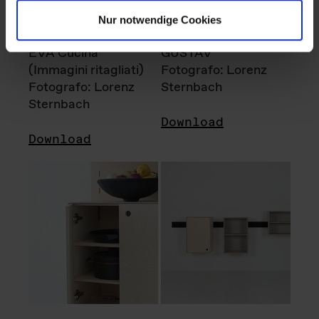
Nur notwendige Cookies
EVA Cucina
GUSTAV
(Immagini ritagliati)
Fotografo: Lorenz
Fotografo: Lorenz
Sternbach
Sternbach
Download
Download