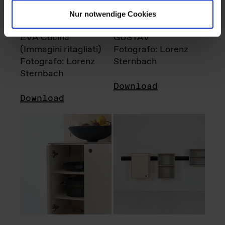
Nur notwendige Cookies
EVA Cucina
GUSTAV
(Immagini ritagliati)
Fotografo: Lorenz
Fotografo: Lorenz
Sternbach
Sternbach
Download
Download