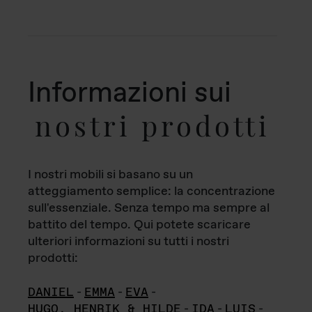
Informazioni sui
nostri prodotti
I nostri mobili si basano su un
atteggiamento semplice: la concentrazione
sull'essenziale. Senza tempo ma sempre al
battito del tempo. Qui potete scaricare
ulteriori informazioni su tutti i nostri
prodotti:
DANIEL
-
EMMA
-
EVA
-
HUGO, HENRIK & HILDE
-
IDA
-
LUIS
-