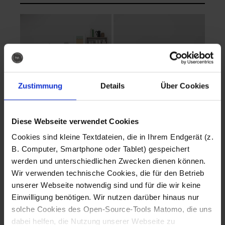
Zustimmung
Details
Über Cookies
Diese Webseite verwendet Cookies
EVA Cucina
EMMA + DANIEL
Cookies sind kleine Textdateien, die in Ihrem Endgerät (z.
Fotografo: Lorenz
Fotografo: Lorenz
B. Computer, Smartphone oder Tablet) gespeichert
Sternbach
Sternbach
werden und unterschiedlichen Zwecken dienen können.
Wir verwenden technische Cookies, die für den Betrieb
Download
Download
unserer Webseite notwendig sind und für die wir keine
Einwilligung benötigen. Wir nutzen darüber hinaus nur
solche Cookies des Open-Source-Tools Matomo, die uns
dabei helfen, die Nutzung unserer Webseite zu