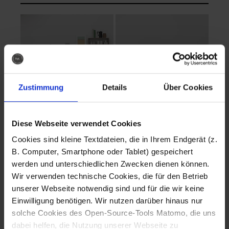
Zustimmung
Details
Über Cookies
Diese Webseite verwendet Cookies
EVA Cucina
EMMA + DANIEL
Cookies sind kleine Textdateien, die in Ihrem Endgerät (z.
Fotografo: Lorenz
Fotografo: Lorenz
B. Computer, Smartphone oder Tablet) gespeichert
Sternbach
Sternbach
werden und unterschiedlichen Zwecken dienen können.
Wir verwenden technische Cookies, die für den Betrieb
Download
Download
unserer Webseite notwendig sind und für die wir keine
Einwilligung benötigen. Wir nutzen darüber hinaus nur
solche Cookies des Open-Source-Tools Matomo, die uns
dabei helfen, die Nutzung unserer Webseite zu