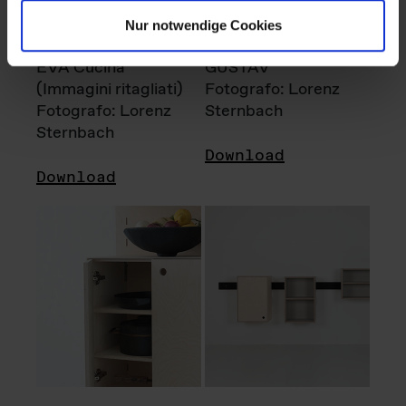
Nur notwendige Cookies
EVA Cucina
GUSTAV
(Immagini ritagliati)
Fotografo: Lorenz
Fotografo: Lorenz
Sternbach
Sternbach
Download
Download