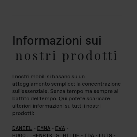
Informazioni sui
nostri prodotti
I nostri mobili si basano su un
atteggiamento semplice: la concentrazione
sull'essenziale. Senza tempo ma sempre al
battito del tempo. Qui potete scaricare
ulteriori informazioni su tutti i nostri
prodotti:
DANIEL
-
EMMA
-
EVA
-
HUGO, HENRIK & HILDE
-
IDA
-
LUIS
-