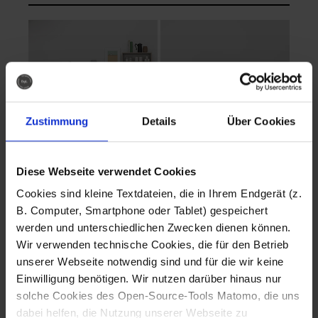
Zustimmung
Details
Über Cookies
Diese Webseite verwendet Cookies
EVA Cucina
EMMA + DANIEL
Cookies sind kleine Textdateien, die in Ihrem Endgerät (z.
Fotografo: Lorenz
Fotografo: Lorenz
B. Computer, Smartphone oder Tablet) gespeichert
Sternbach
Sternbach
werden und unterschiedlichen Zwecken dienen können.
Wir verwenden technische Cookies, die für den Betrieb
Download
Download
unserer Webseite notwendig sind und für die wir keine
Einwilligung benötigen. Wir nutzen darüber hinaus nur
solche Cookies des Open-Source-Tools Matomo, die uns
dabei helfen, die Nutzung unserer Webseite zu