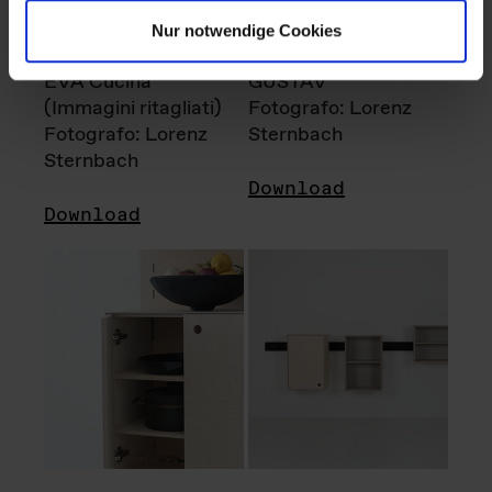
Nur notwendige Cookies
EVA Cucina
GUSTAV
(Immagini ritagliati)
Fotografo: Lorenz
Fotografo: Lorenz
Sternbach
Sternbach
Download
Download