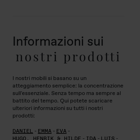
Informazioni sui
nostri prodotti
I nostri mobili si basano su un
atteggiamento semplice: la concentrazione
sull'essenziale. Senza tempo ma sempre al
battito del tempo. Qui potete scaricare
ulteriori informazioni su tutti i nostri
prodotti:
DANIEL
-
EMMA
-
EVA
-
HUGO, HENRIK & HILDE
-
IDA
-
LUIS
-