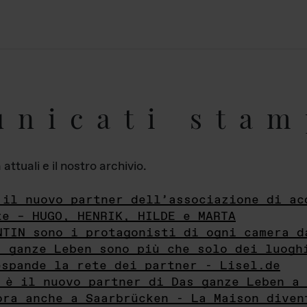
unicati stam
ttuali e il nostro archivio.
 il nuovo partner dell’associazione di ac
te – HUGO, HENRIK, HILDE e MARTA
NTIN sono i protagonisti di ogni camera d
s ganze Leben sono più che solo dei luogh
espande la rete dei partner - Lisel.de
 è il nuovo partner di Das ganze Leben a 
ora anche a Saarbrücken - La Maison diven