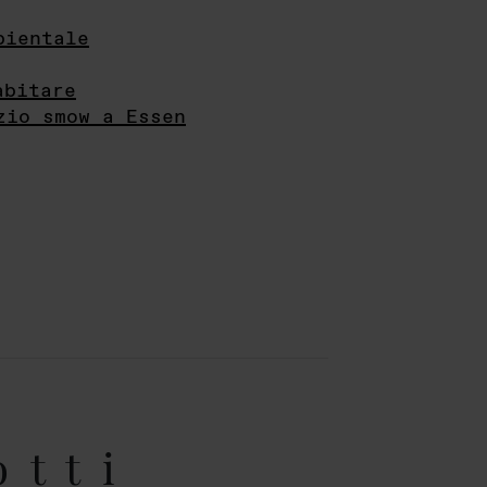
bientale
abitare
zio smow a Essen
otti