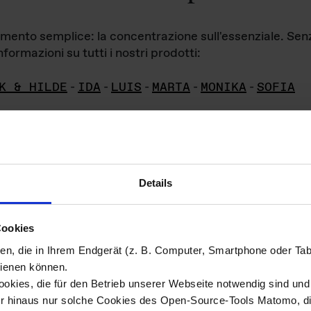
iamento semplice: la concentrazione sull'essenziale. Se
formazioni su tutti i nostri prodotti:
K & HILDE
-
IDA
-
LUIS
-
MARTA
-
MONIKA
-
SOFIA
Details
hivio di imm
Cookies
ien, die in Ihrem Endgerät (z. B. Computer, Smartphone oder Ta
ini!
ienen können.
kies, die für den Betrieb unserer Webseite notwendig sind und f
Das ganze 
re del materiale fotografico sono detenuti da
er hinaus nur solche Cookies des Open-Source-Tools Matomo, die