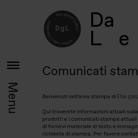
D
a
L
e
Comunicati sta
Menu
Das gan
Benvenuti nell'area stampa di
Qui troverete informazioni attuali sulla
prodotti e i comunicati stampa attuali 
di fornirvi materiale di testo e immagi
richiesta di stampa. Per favore contat