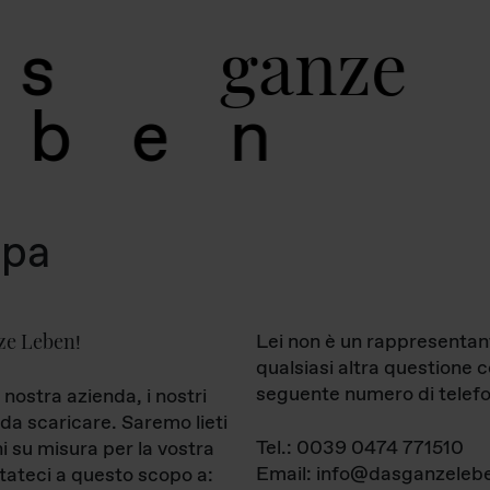
g
a
n
z
e
s
b
e
n
mpa
ze Leben
Lei non è un rappresentan
!
qualsiasi altra questione 
seguente numero di telefo
 nostra azienda, i nostri
da scaricare. Saremo lieti
Tel.: 0039 0474 771510
ni su misura per la vostra
Email: info@dasganzelebe
tateci a questo scopo a: