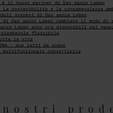
 è il nuovo partner di Das ganze Leben
- La sostenibilità e la consapevolezza am
oduli sospesi di Das ganze Leben
i di Das ganze Leben cambiano il modo di 
ganze Leben sono ora disponibili nel nego
 pieghevole flessibile
utta la vita
INA – due letti da sogno
e multifunzionale convertibile
nostri prod