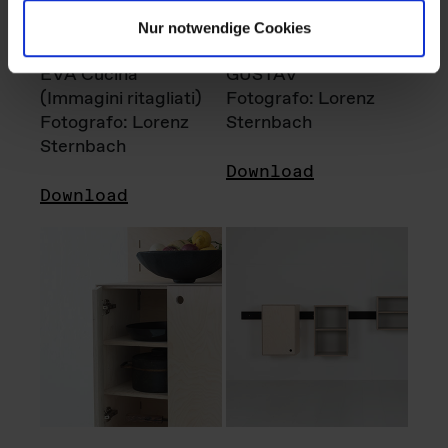
Nur notwendige Cookies
EVA Cucina
GUSTAV
(Immagini ritagliati)
Fotografo: Lorenz
Fotografo: Lorenz
Sternbach
Sternbach
Download
Download