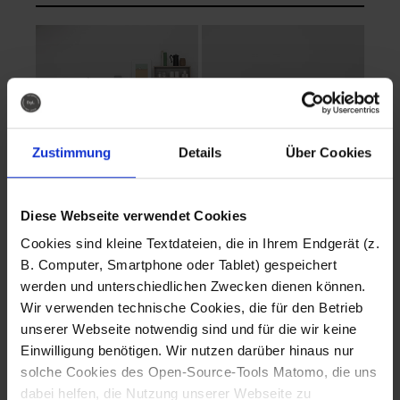
Zustimmung
Details
Über Cookies
Diese Webseite verwendet Cookies
EVA Cucina
EMMA + DANIEL
Cookies sind kleine Textdateien, die in Ihrem Endgerät (z.
Fotografo: Lorenz
Fotografo: Lorenz
B. Computer, Smartphone oder Tablet) gespeichert
Sternbach
Sternbach
werden und unterschiedlichen Zwecken dienen können.
Wir verwenden technische Cookies, die für den Betrieb
Download
Download
unserer Webseite notwendig sind und für die wir keine
Einwilligung benötigen. Wir nutzen darüber hinaus nur
solche Cookies des Open-Source-Tools Matomo, die uns
dabei helfen, die Nutzung unserer Webseite zu