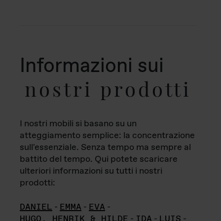
Informazioni sui
nostri prodotti
I nostri mobili si basano su un
atteggiamento semplice: la concentrazione
sull'essenziale. Senza tempo ma sempre al
battito del tempo. Qui potete scaricare
ulteriori informazioni su tutti i nostri
prodotti:
DANIEL
-
EMMA
-
EVA
-
HUGO, HENRIK & HILDE
-
IDA
-
LUIS
-