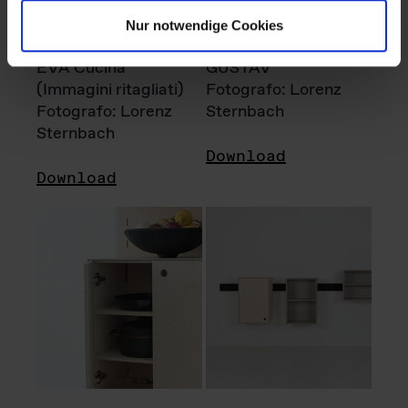
Nur notwendige Cookies
EVA Cucina
GUSTAV
(Immagini ritagliati)
Fotografo: Lorenz
Fotografo: Lorenz
Sternbach
Sternbach
Download
Download