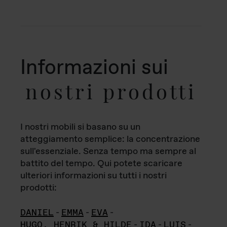
Informazioni sui
nostri prodotti
I nostri mobili si basano su un
atteggiamento semplice: la concentrazione
sull'essenziale. Senza tempo ma sempre al
battito del tempo. Qui potete scaricare
ulteriori informazioni su tutti i nostri
prodotti:
DANIEL
-
EMMA
-
EVA
-
HUGO, HENRIK & HILDE
-
IDA
-
LUIS
-