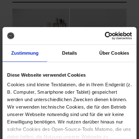
Zustimmung
Details
Über Cookies
Diese Webseite verwendet Cookies
EVA Cucina
EMMA + DANIEL
Cookies sind kleine Textdateien, die in Ihrem Endgerät (z.
Fotografo: Lorenz
Fotografo: Lorenz
B. Computer, Smartphone oder Tablet) gespeichert
Sternbach
Sternbach
werden und unterschiedlichen Zwecken dienen können.
Wir verwenden technische Cookies, die für den Betrieb
Download
Download
unserer Webseite notwendig sind und für die wir keine
Einwilligung benötigen. Wir nutzen darüber hinaus nur
solche Cookies des Open-Source-Tools Matomo, die uns
dabei helfen, die Nutzung unserer Webseite zu