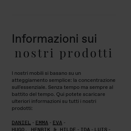
Informazioni sui
nostri prodotti
I nostri mobili si basano su un
atteggiamento semplice: la concentrazione
sull'essenziale. Senza tempo ma sempre al
battito del tempo. Qui potete scaricare
ulteriori informazioni su tutti i nostri
prodotti:
DANIEL
-
EMMA
-
EVA
-
HUGO, HENRIK & HILDE
-
IDA
-
LUIS
-