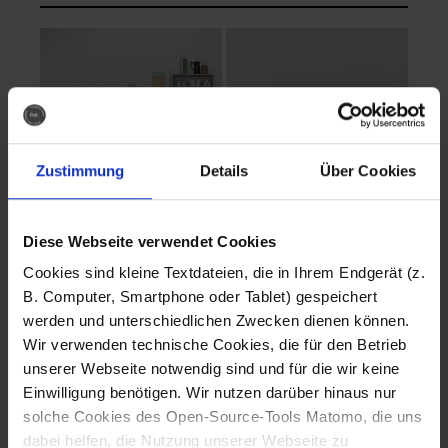
Zustimmung
Details
Über Cookies
Diese Webseite verwendet Cookies
EVA Cucina
EMMA + DANIEL
Cookies sind kleine Textdateien, die in Ihrem Endgerät (z.
Fotografo: Lorenz
Fotografo: Lorenz
B. Computer, Smartphone oder Tablet) gespeichert
Sternbach
Sternbach
werden und unterschiedlichen Zwecken dienen können.
Wir verwenden technische Cookies, die für den Betrieb
Download
Download
unserer Webseite notwendig sind und für die wir keine
Einwilligung benötigen. Wir nutzen darüber hinaus nur
solche Cookies des Open-Source-Tools Matomo, die uns
dabei helfen, die Nutzung unserer Webseite zu