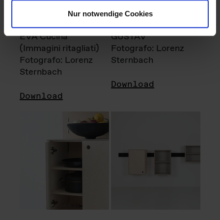
Nur notwendige Cookies
EVA Cucina
GUSTAV
(Immagini ritagliati)
Fotografo: Lorenz
Fotografo: Lorenz
Sternbach
Sternbach
Download
Download