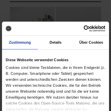
Zustimmung
Details
Über Cookies
Diese Webseite verwendet Cookies
EVA Cucina
EMMA + DANIEL
Cookies sind kleine Textdateien, die in Ihrem Endgerät (z.
Fotografo: Lorenz
Fotografo: Lorenz
B. Computer, Smartphone oder Tablet) gespeichert
Sternbach
Sternbach
werden und unterschiedlichen Zwecken dienen können.
Wir verwenden technische Cookies, die für den Betrieb
Download
Download
unserer Webseite notwendig sind und für die wir keine
Einwilligung benötigen. Wir nutzen darüber hinaus nur
solche Cookies des Open-Source-Tools Matomo, die uns
dabei helfen, die Nutzung unserer Webseite zu