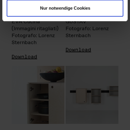
Nur notwendige Cookies
EVA Cucina
GUSTAV
(Immagini ritagliati)
Fotografo: Lorenz
Fotografo: Lorenz
Sternbach
Sternbach
Download
Download