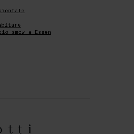
bientale
abitare
zio smow a Essen
otti