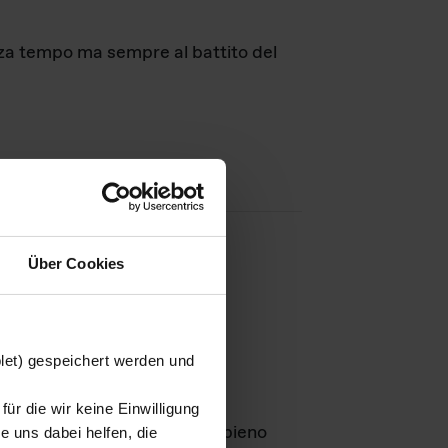
nza tempo ma sempre al battito del
Über Cookies
agini
blet) gespeichert werden und
ür die wir keine Einwilligung
Leben
GmbH e rimangono in pieno
 uns dabei helfen, die