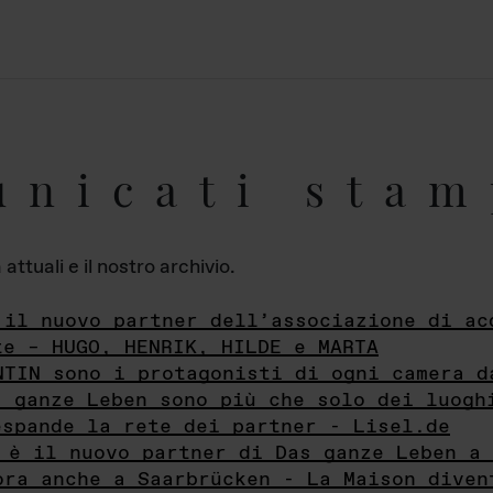
unicati stam
ttuali e il nostro archivio.
 il nuovo partner dell’associazione di ac
te – HUGO, HENRIK, HILDE e MARTA
NTIN sono i protagonisti di ogni camera d
s ganze Leben sono più che solo dei luogh
espande la rete dei partner - Lisel.de
 è il nuovo partner di Das ganze Leben a 
ora anche a Saarbrücken - La Maison diven