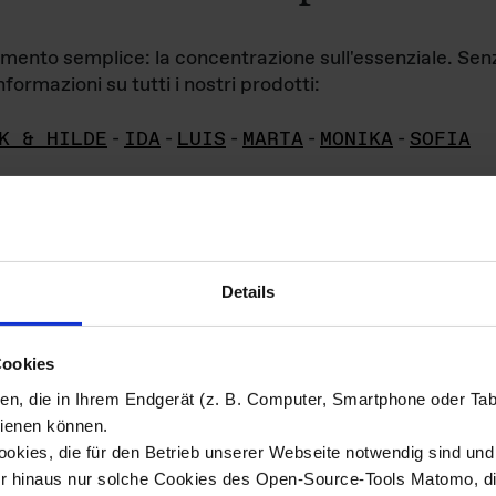
iamento semplice: la concentrazione sull'essenziale. Se
formazioni su tutti i nostri prodotti:
K & HILDE
-
IDA
-
LUIS
-
MARTA
-
MONIKA
-
SOFIA
Details
hivio di imm
Cookies
ien, die in Ihrem Endgerät (z. B. Computer, Smartphone oder Ta
ini!
ienen können.
kies, die für den Betrieb unserer Webseite notwendig sind und f
Das ganze 
re del materiale fotografico sono detenuti da
er hinaus nur solche Cookies des Open-Source-Tools Matomo, die