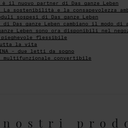
 è il nuovo partner di Das ganze Leben
- La sostenibilità e la consapevolezza am
oduli sospesi di Das ganze Leben
i di Das ganze Leben cambiano il modo di 
ganze Leben sono ora disponibili nel nego
 pieghevole flessibile
utta la vita
INA – due letti da sogno
e multifunzionale convertibile
nostri prod