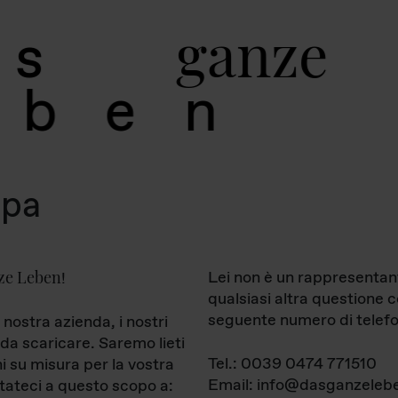
g
a
n
z
e
s
b
e
n
mpa
ze Leben
Lei non è un rappresentan
!
qualsiasi altra questione 
seguente numero di telefo
 nostra azienda, i nostri
da scaricare. Saremo lieti
Tel.: 0039 0474 771510
ni su misura per la vostra
Email: info@dasganzelebe
tateci a questo scopo a: