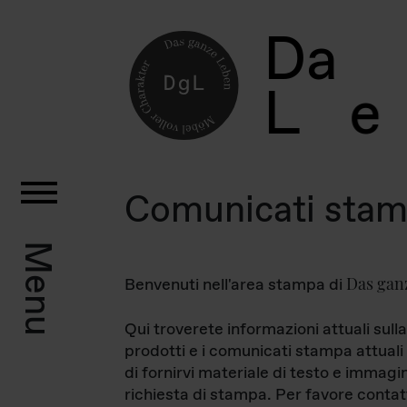
D
a
L
e
Comunicati sta
Menu
Das gan
Benvenuti nell'area stampa di
Qui troverete informazioni attuali sulla
prodotti e i comunicati stampa attuali 
di fornirvi materiale di testo e immagi
richiesta di stampa. Per favore contat