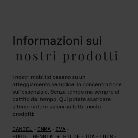
Informazioni sui
nostri prodotti
I nostri mobili si basano su un
atteggiamento semplice: la concentrazione
sull'essenziale. Senza tempo ma sempre al
battito del tempo. Qui potete scaricare
ulteriori informazioni su tutti i nostri
prodotti:
DANIEL
-
EMMA
-
EVA
-
HUGO, HENRIK & HILDE
-
IDA
-
LUIS
-