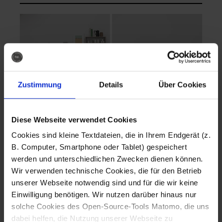
Zustimmung
Details
Über Cookies
Diese Webseite verwendet Cookies
EVA Cucina
EMMA + DANIEL
Cookies sind kleine Textdateien, die in Ihrem Endgerät (z.
Fotografo: Lorenz
Fotografo: Lorenz
B. Computer, Smartphone oder Tablet) gespeichert
Sternbach
Sternbach
werden und unterschiedlichen Zwecken dienen können.
Wir verwenden technische Cookies, die für den Betrieb
Download
Download
unserer Webseite notwendig sind und für die wir keine
Einwilligung benötigen. Wir nutzen darüber hinaus nur
solche Cookies des Open-Source-Tools Matomo, die uns
dabei helfen, die Nutzung unserer Webseite zu