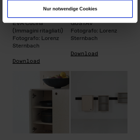
Nur notwendige Cookies
EVA Cucina
GUSTAV
(Immagini ritagliati)
Fotografo: Lorenz
Fotografo: Lorenz
Sternbach
Sternbach
Download
Download