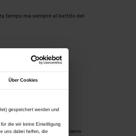
nza tempo ma sempre al battito del
Über Cookies
agini
blet) gespeichert werden und
ür die wir keine Einwilligung
Leben
GmbH e rimangono in pieno
 uns dabei helfen, die