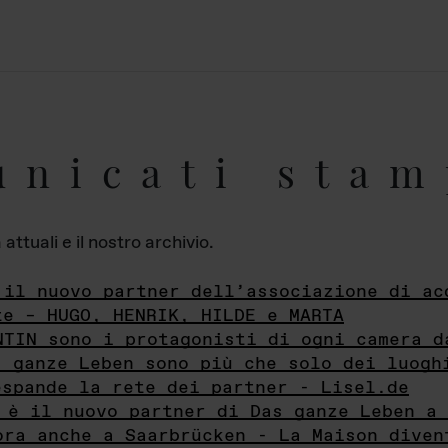
unicati stam
ttuali e il nostro archivio.
 il nuovo partner dell’associazione di ac
te – HUGO, HENRIK, HILDE e MARTA
NTIN sono i protagonisti di ogni camera d
s ganze Leben sono più che solo dei luogh
espande la rete dei partner - Lisel.de
 è il nuovo partner di Das ganze Leben a 
ora anche a Saarbrücken - La Maison diven