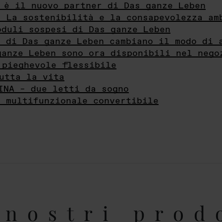
 è il nuovo partner di Das ganze Leben
- La sostenibilità e la consapevolezza am
oduli sospesi di Das ganze Leben
i di Das ganze Leben cambiano il modo di 
ganze Leben sono ora disponibili nel nego
 pieghevole flessibile
utta la vita
INA – due letti da sogno
e multifunzionale convertibile
nostri prod