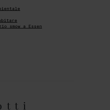
bientale
abitare
zio smow a Essen
otti