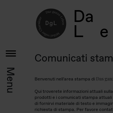
D
a
L
e
Comunicati sta
Menu
Das gan
Benvenuti nell'area stampa di
Qui troverete informazioni attuali sulla
prodotti e i comunicati stampa attuali 
di fornirvi materiale di testo e immagi
richiesta di stampa. Per favore contat