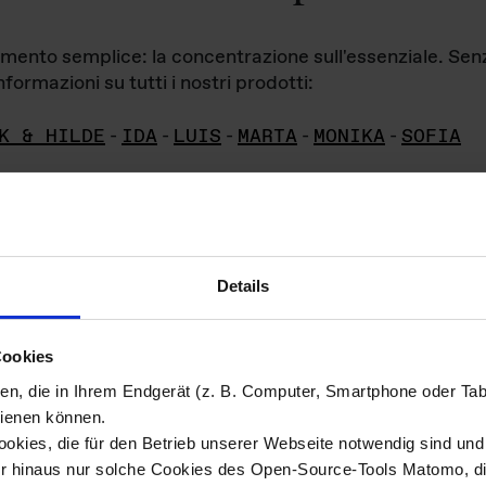
iamento semplice: la concentrazione sull'essenziale. Se
formazioni su tutti i nostri prodotti:
K & HILDE
-
IDA
-
LUIS
-
MARTA
-
MONIKA
-
SOFIA
Details
hivio di imm
Cookies
ien, die in Ihrem Endgerät (z. B. Computer, Smartphone oder Ta
ini!
ienen können.
kies, die für den Betrieb unserer Webseite notwendig sind und f
Das ganze 
re del materiale fotografico sono detenuti da
er hinaus nur solche Cookies des Open-Source-Tools Matomo, die