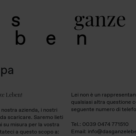
g
a
n
z
e
s
b
e
n
mpa
ze Leben
Lei non è un rappresentan
!
qualsiasi altra questione 
seguente numero di telefo
 nostra azienda, i nostri
da scaricare. Saremo lieti
Tel.: 0039 0474 771510
ni su misura per la vostra
Email: info@dasganzelebe
tateci a questo scopo a: