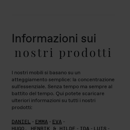
Informazioni sui
nostri prodotti
I nostri mobili si basano su un
atteggiamento semplice: la concentrazione
sull'essenziale. Senza tempo ma sempre al
battito del tempo. Qui potete scaricare
ulteriori informazioni su tutti i nostri
prodotti:
DANIEL
-
EMMA
-
EVA
-
HUGO, HENRIK & HILDE
-
IDA
-
LUIS
-