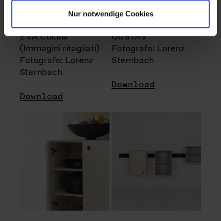
Nur notwendige Cookies
EVA Cucina
GUSTAV
(Immagini ritagliati)
Fotografo: Lorenz
Fotografo: Lorenz
Sternbach
Sternbach
Download
Download