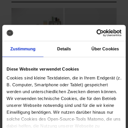
Zustimmung
Details
Über Cookies
Diese Webseite verwendet Cookies
EVA Cucina
EMMA + DANIEL
Cookies sind kleine Textdateien, die in Ihrem Endgerät (z.
Fotografo: Lorenz
Fotografo: Lorenz
B. Computer, Smartphone oder Tablet) gespeichert
Sternbach
Sternbach
werden und unterschiedlichen Zwecken dienen können.
Wir verwenden technische Cookies, die für den Betrieb
Download
Download
unserer Webseite notwendig sind und für die wir keine
Einwilligung benötigen. Wir nutzen darüber hinaus nur
solche Cookies des Open-Source-Tools Matomo, die uns
dabei helfen, die Nutzung unserer Webseite zu