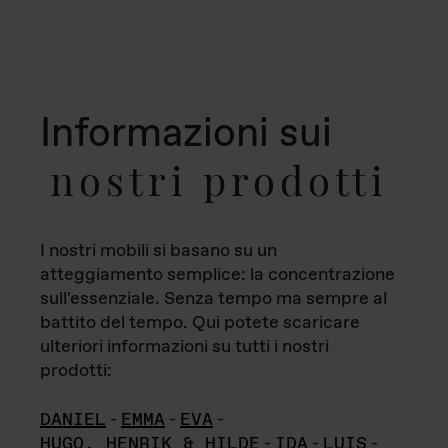
Informazioni sui
nostri prodotti
I nostri mobili si basano su un
atteggiamento semplice: la concentrazione
sull'essenziale. Senza tempo ma sempre al
battito del tempo. Qui potete scaricare
ulteriori informazioni su tutti i nostri
prodotti:
DANIEL
-
EMMA
-
EVA
-
HUGO, HENRIK & HILDE
-
IDA
-
LUIS
-