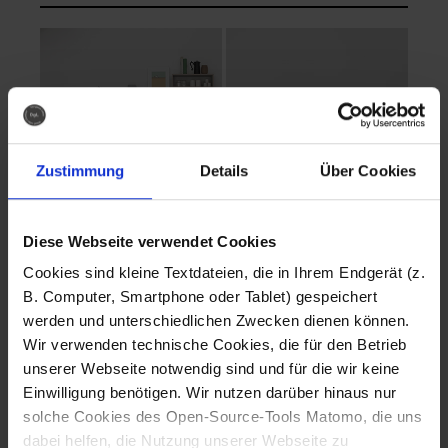
Zustimmung
Details
Über Cookies
Diese Webseite verwendet Cookies
EVA Cucina
EMMA + DANIEL
Cookies sind kleine Textdateien, die in Ihrem Endgerät (z.
Fotografo: Lorenz
Fotografo: Lorenz
B. Computer, Smartphone oder Tablet) gespeichert
Sternbach
Sternbach
werden und unterschiedlichen Zwecken dienen können.
Wir verwenden technische Cookies, die für den Betrieb
Download
Download
unserer Webseite notwendig sind und für die wir keine
Einwilligung benötigen. Wir nutzen darüber hinaus nur
solche Cookies des Open-Source-Tools Matomo, die uns
dabei helfen, die Nutzung unserer Webseite zu