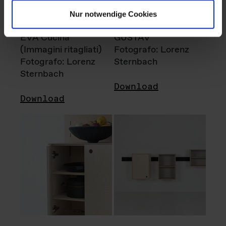
Nur notwendige Cookies
EVA Cucina
GUSTAV
(Immagini ritagliati)
Fotografo: Lorenz
Fotografo: Lorenz
Sternbach
Sternbach
Download
Download