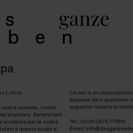
g
a
n
z
e
s
b
e
n
mpa
ze Leben
Lei non è un rappresentan
!
qualsiasi altra questione 
seguente numero di telefo
 nostra azienda, i nostri
da scaricare. Saremo lieti
Tel.: 0039 0474 771510
ni su misura per la vostra
Email: info@dasganzelebe
tateci a questo scopo a: