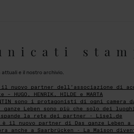
unicati stam
ttuali e il nostro archivio.
 il nuovo partner dell’associazione di ac
te – HUGO, HENRIK, HILDE e MARTA
NTIN sono i protagonisti di ogni camera d
s ganze Leben sono più che solo dei luogh
espande la rete dei partner - Lisel.de
 è il nuovo partner di Das ganze Leben a 
ora anche a Saarbrücken - La Maison diven