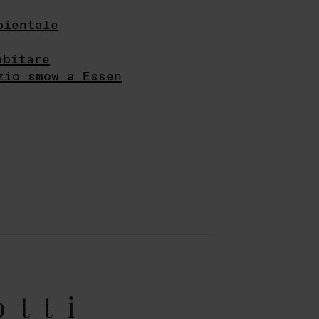
bientale
abitare
zio smow a Essen
otti