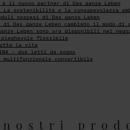
 è il nuovo partner di Das ganze Leben
- La sostenibilità e la consapevolezza am
oduli sospesi di Das ganze Leben
i di Das ganze Leben cambiano il modo di 
ganze Leben sono ora disponibili nel nego
 pieghevole flessibile
utta la vita
INA – due letti da sogno
e multifunzionale convertibile
nostri prod