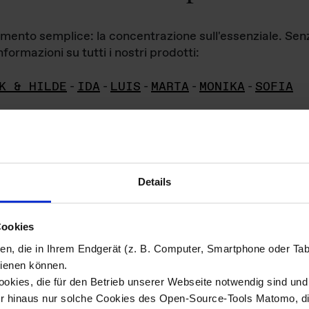
iamento semplice: la concentrazione sull'essenziale. Se
formazioni su tutti i nostri prodotti:
K & HILDE
-
IDA
-
LUIS
-
MARTA
-
MONIKA
-
SOFIA
Details
hivio di imm
Cookies
ien, die in Ihrem Endgerät (z. B. Computer, Smartphone oder Ta
ini!
ienen können.
kies, die für den Betrieb unserer Webseite notwendig sind und f
Das ganze 
re del materiale fotografico sono detenuti da
er hinaus nur solche Cookies des Open-Source-Tools Matomo, die