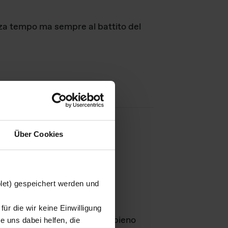
nza tempo ma sempre al battito del
Über Cookies
agini
blet) gespeichert werden und
ür die wir keine Einwilligung
Leben
GmbH e rimangono in pieno
 uns dabei helfen, die