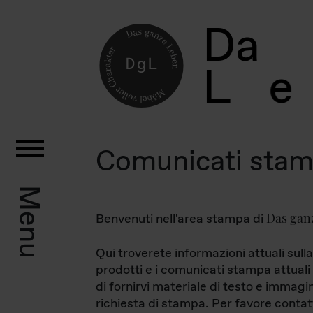
D
a
L
e
Comunicati sta
Menu
Das gan
Benvenuti nell'area stampa di
Qui troverete informazioni attuali sulla
prodotti e i comunicati stampa attuali 
di fornirvi materiale di testo e immagi
richiesta di stampa. Per favore contat