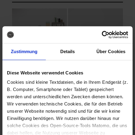
Zustimmung
Details
Über Cookies
Diese Webseite verwendet Cookies
EVA Cucina
EMMA + DANIEL
Cookies sind kleine Textdateien, die in Ihrem Endgerät (z.
Fotografo: Lorenz
Fotografo: Lorenz
B. Computer, Smartphone oder Tablet) gespeichert
Sternbach
Sternbach
werden und unterschiedlichen Zwecken dienen können.
Wir verwenden technische Cookies, die für den Betrieb
Download
Download
unserer Webseite notwendig sind und für die wir keine
Einwilligung benötigen. Wir nutzen darüber hinaus nur
solche Cookies des Open-Source-Tools Matomo, die uns
dabei helfen, die Nutzung unserer Webseite zu