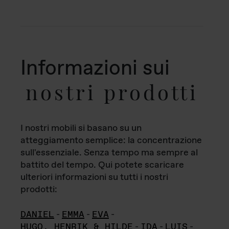
Informazioni sui
nostri prodotti
I nostri mobili si basano su un
atteggiamento semplice: la concentrazione
sull'essenziale. Senza tempo ma sempre al
battito del tempo. Qui potete scaricare
ulteriori informazioni su tutti i nostri
prodotti:
DANIEL
-
EMMA
-
EVA
-
HUGO, HENRIK & HILDE
-
IDA
-
LUIS
-