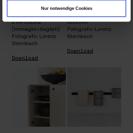
Nur notwendige Cookies
EVA Cucina
GUSTAV
(Immagini ritagliati)
Fotografo: Lorenz
Fotografo: Lorenz
Sternbach
Sternbach
Download
Download