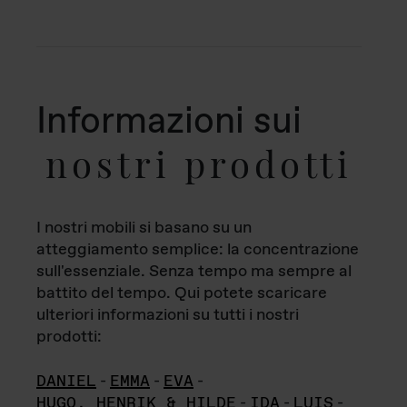
Informazioni sui
nostri prodotti
I nostri mobili si basano su un
atteggiamento semplice: la concentrazione
sull'essenziale. Senza tempo ma sempre al
battito del tempo. Qui potete scaricare
ulteriori informazioni su tutti i nostri
prodotti:
DANIEL
-
EMMA
-
EVA
-
HUGO, HENRIK & HILDE
-
IDA
-
LUIS
-