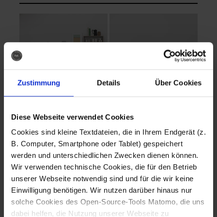
Zustimmung
Details
Über Cookies
Diese Webseite verwendet Cookies
EVA Cucina
EMMA + DANIEL
Cookies sind kleine Textdateien, die in Ihrem Endgerät (z.
Fotografo: Lorenz
Fotografo: Lorenz
B. Computer, Smartphone oder Tablet) gespeichert
Sternbach
Sternbach
werden und unterschiedlichen Zwecken dienen können.
Wir verwenden technische Cookies, die für den Betrieb
Download
Download
unserer Webseite notwendig sind und für die wir keine
Einwilligung benötigen. Wir nutzen darüber hinaus nur
solche Cookies des Open-Source-Tools Matomo, die uns
dabei helfen, die Nutzung unserer Webseite zu