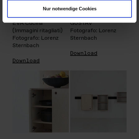
Nur notwendige Cookies
EVA Cucina
GUSTAV
(Immagini ritagliati)
Fotografo: Lorenz
Fotografo: Lorenz
Sternbach
Sternbach
Download
Download