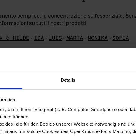
iamento semplice: la concentrazione sull'essenziale. Se
formazioni su tutti i nostri prodotti:
K & HILDE
-
IDA
-
LUIS
-
MARTA
-
MONIKA
-
SOFIA
Details
hivio di imm
Cookies
ien, die in Ihrem Endgerät (z. B. Computer, Smartphone oder Ta
ini!
ienen können.
kies, die für den Betrieb unserer Webseite notwendig sind und f
Das ganze 
re del materiale fotografico sono detenuti da
er hinaus nur solche Cookies des Open-Source-Tools Matomo, die