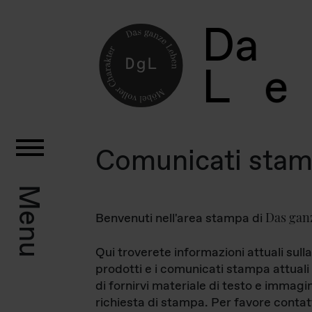
D
a
L
e
Comunicati sta
Menu
Das gan
Benvenuti nell'area stampa di
Qui troverete informazioni attuali sulla
prodotti e i comunicati stampa attuali 
di fornirvi materiale di testo e immagi
richiesta di stampa. Per favore contat