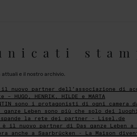
unicati stam
ttuali e il nostro archivio.
 il nuovo partner dell’associazione di ac
te – HUGO, HENRIK, HILDE e MARTA
NTIN sono i protagonisti di ogni camera d
s ganze Leben sono più che solo dei luogh
espande la rete dei partner - Lisel.de
 è il nuovo partner di Das ganze Leben a 
ora anche a Saarbrücken - La Maison diven