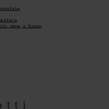
bientale
abitare
zio smow a Essen
otti