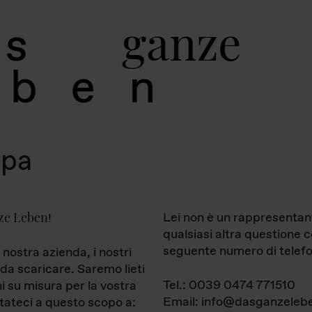
g
a
n
z
e
s
b
e
n
mpa
ze Leben
Lei non è un rappresentan
!
qualsiasi altra questione 
seguente numero di telefo
 nostra azienda, i nostri
da scaricare. Saremo lieti
Tel.: 0039 0474 771510
ni su misura per la vostra
Email: info@dasganzelebe
tateci a questo scopo a: