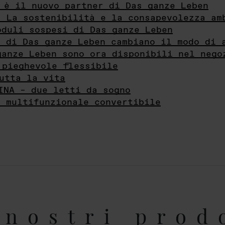
 è il nuovo partner di Das ganze Leben
- La sostenibilità e la consapevolezza am
oduli sospesi di Das ganze Leben
i di Das ganze Leben cambiano il modo di 
ganze Leben sono ora disponibili nel nego
 pieghevole flessibile
utta la vita
INA – due letti da sogno
e multifunzionale convertibile
nostri prod