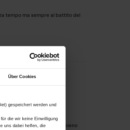
nza tempo ma sempre al battito del
Über Cookies
agini
blet) gespeichert werden und
ür die wir keine Einwilligung
Leben
GmbH e rimangono in pieno
 uns dabei helfen, die