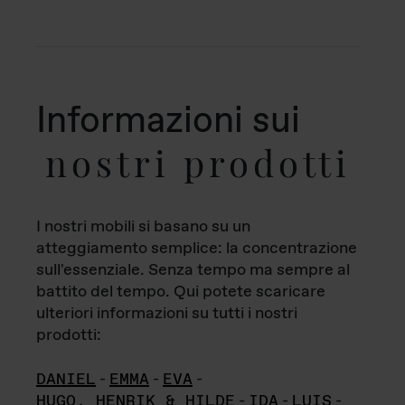
Informazioni sui
nostri prodotti
I nostri mobili si basano su un
atteggiamento semplice: la concentrazione
sull'essenziale. Senza tempo ma sempre al
battito del tempo. Qui potete scaricare
ulteriori informazioni su tutti i nostri
prodotti:
DANIEL
-
EMMA
-
EVA
-
HUGO, HENRIK & HILDE
-
IDA
-
LUIS
-