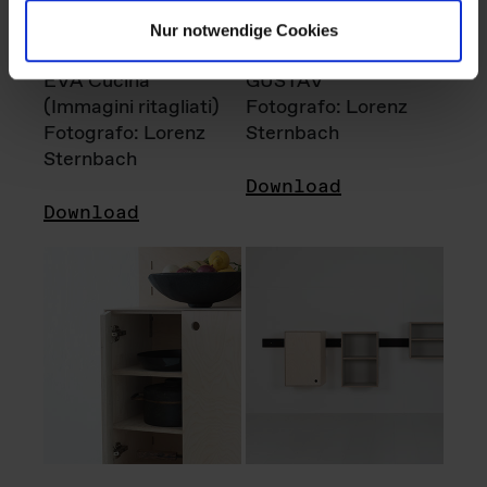
Nur notwendige Cookies
EVA Cucina
GUSTAV
(Immagini ritagliati)
Fotografo: Lorenz
Fotografo: Lorenz
Sternbach
Sternbach
Download
Download