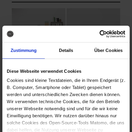
Zustimmung
Details
Über Cookies
Diese Webseite verwendet Cookies
EVA Cucina
EMMA + DANIEL
Cookies sind kleine Textdateien, die in Ihrem Endgerät (z.
Fotografo: Lorenz
Fotografo: Lorenz
B. Computer, Smartphone oder Tablet) gespeichert
Sternbach
Sternbach
werden und unterschiedlichen Zwecken dienen können.
Wir verwenden technische Cookies, die für den Betrieb
Download
Download
unserer Webseite notwendig sind und für die wir keine
Einwilligung benötigen. Wir nutzen darüber hinaus nur
solche Cookies des Open-Source-Tools Matomo, die uns
dabei helfen, die Nutzung unserer Webseite zu