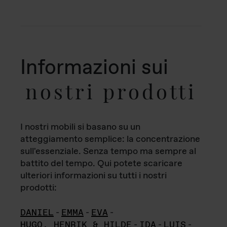
Informazioni sui
nostri prodotti
I nostri mobili si basano su un
atteggiamento semplice: la concentrazione
sull'essenziale. Senza tempo ma sempre al
battito del tempo. Qui potete scaricare
ulteriori informazioni su tutti i nostri
prodotti:
DANIEL
-
EMMA
-
EVA
-
HUGO, HENRIK & HILDE
-
IDA
-
LUIS
-