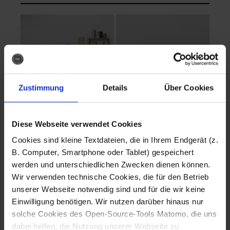
Zustimmung
Details
Über Cookies
Diese Webseite verwendet Cookies
EVA Cucina
EMMA + DANIEL
Cookies sind kleine Textdateien, die in Ihrem Endgerät (z.
Fotografo: Lorenz
Fotografo: Lorenz
B. Computer, Smartphone oder Tablet) gespeichert
Sternbach
Sternbach
werden und unterschiedlichen Zwecken dienen können.
Wir verwenden technische Cookies, die für den Betrieb
Download
Download
unserer Webseite notwendig sind und für die wir keine
Einwilligung benötigen. Wir nutzen darüber hinaus nur
solche Cookies des Open-Source-Tools Matomo, die uns
dabei helfen, die Nutzung unserer Webseite zu