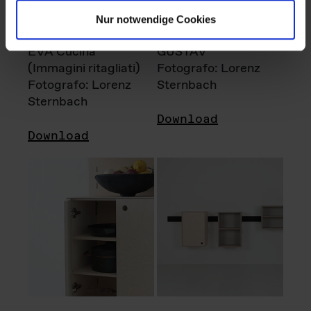
Nur notwendige Cookies
EVA Cucina
GUSTAV
(Immagini ritagliati)
Fotografo: Lorenz
Fotografo: Lorenz
Sternbach
Sternbach
Download
Download