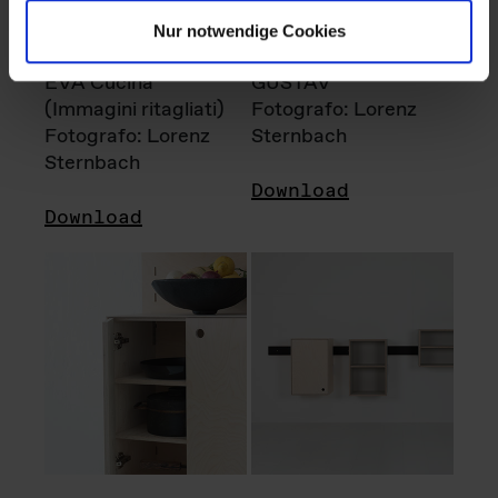
Nur notwendige Cookies
EVA Cucina
GUSTAV
(Immagini ritagliati)
Fotografo: Lorenz
Fotografo: Lorenz
Sternbach
Sternbach
Download
Download