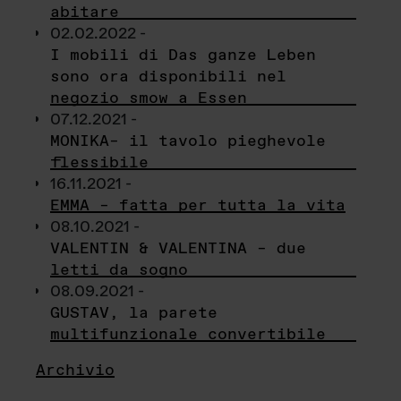
abitare
02.02.2022 -
I mobili di Das ganze Leben
sono ora disponibili nel
negozio smow a Essen
07.12.2021 -
MONIKA– il tavolo pieghevole
flessibile
16.11.2021 -
EMMA – fatta per tutta la vita
08.10.2021 -
VALENTIN & VALENTINA – due
letti da sogno
08.09.2021 -
GUSTAV, la parete
multifunzionale convertibile
Archivio