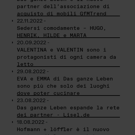
partner dell’associazione di
acquisto di mobili GfMTrend
22.11.2022 -
Sedersi comodamente – HUGO,
HENRIK, HILDE e MARTA
20.09.2022 -
VALENTINA e VALENTIN sono i
protagonisti di ogni camera da
letto
29.08.2022 -
EVA e EMMA di Das ganze Leben
sono più che solo dei luoghi
dove poter cucinare
23.08.2022 -
Das ganze Leben espande la rete
dei partner - Lisel.de
18.08.2022 -
Hofmann + löffler è il nuovo