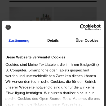
Zustimmung
Details
Über Cookies
Diese Webseite verwendet Cookies
EVA Cucina
EMMA + DANIEL
Cookies sind kleine Textdateien, die in Ihrem Endgerät (z.
Fotografo: Lorenz
Fotografo: Lorenz
B. Computer, Smartphone oder Tablet) gespeichert
Sternbach
Sternbach
werden und unterschiedlichen Zwecken dienen können.
Wir verwenden technische Cookies, die für den Betrieb
Download
Download
unserer Webseite notwendig sind und für die wir keine
Einwilligung benötigen. Wir nutzen darüber hinaus nur
solche Cookies des Open-Source-Tools Matomo, die uns
dabei helfen, die Nutzung unserer Webseite zu