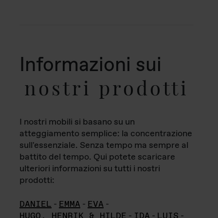
Informazioni sui
nostri prodotti
I nostri mobili si basano su un
atteggiamento semplice: la concentrazione
sull'essenziale. Senza tempo ma sempre al
battito del tempo. Qui potete scaricare
ulteriori informazioni su tutti i nostri
prodotti:
DANIEL
-
EMMA
-
EVA
-
HUGO, HENRIK & HILDE
-
IDA
-
LUIS
-