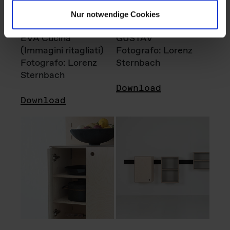
Nur notwendige Cookies
EVA Cucina
GUSTAV
(Immagini ritagliati)
Fotografo: Lorenz
Fotografo: Lorenz
Sternbach
Sternbach
Download
Download