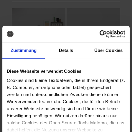
Zustimmung
Details
Über Cookies
Diese Webseite verwendet Cookies
EVA Cucina
EMMA + DANIEL
Cookies sind kleine Textdateien, die in Ihrem Endgerät (z.
Fotografo: Lorenz
Fotografo: Lorenz
B. Computer, Smartphone oder Tablet) gespeichert
Sternbach
Sternbach
werden und unterschiedlichen Zwecken dienen können.
Wir verwenden technische Cookies, die für den Betrieb
Download
Download
unserer Webseite notwendig sind und für die wir keine
Einwilligung benötigen. Wir nutzen darüber hinaus nur
solche Cookies des Open-Source-Tools Matomo, die uns
dabei helfen, die Nutzung unserer Webseite zu