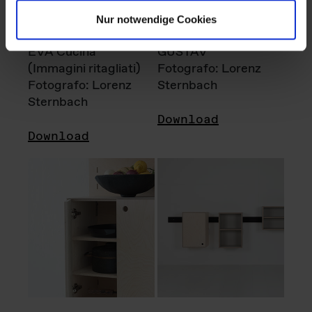
Nur notwendige Cookies
EVA Cucina
GUSTAV
(Immagini ritagliati)
Fotografo: Lorenz
Fotografo: Lorenz
Sternbach
Sternbach
Download
Download