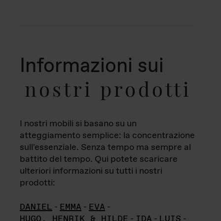
Informazioni sui
nostri prodotti
I nostri mobili si basano su un
atteggiamento semplice: la concentrazione
sull'essenziale. Senza tempo ma sempre al
battito del tempo. Qui potete scaricare
ulteriori informazioni su tutti i nostri
prodotti:
DANIEL
-
EMMA
-
EVA
-
HUGO, HENRIK & HILDE
-
IDA
-
LUIS
-