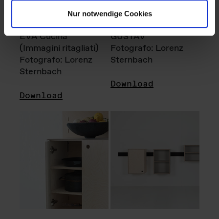
Nur notwendige Cookies
EVA Cucina
GUSTAV
(Immagini ritagliati)
Fotografo: Lorenz
Fotografo: Lorenz
Sternbach
Sternbach
Download
Download