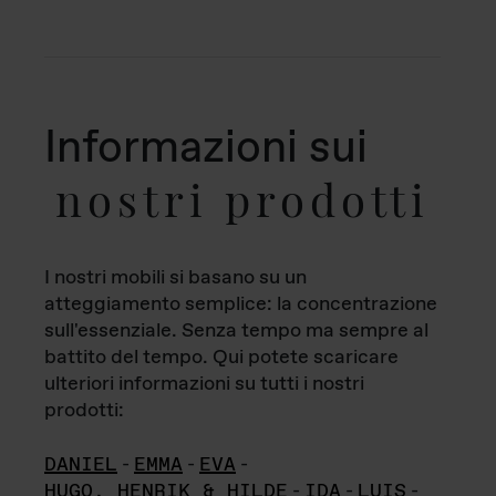
Informazioni sui
nostri prodotti
I nostri mobili si basano su un
atteggiamento semplice: la concentrazione
sull'essenziale. Senza tempo ma sempre al
battito del tempo. Qui potete scaricare
ulteriori informazioni su tutti i nostri
prodotti:
DANIEL
-
EMMA
-
EVA
-
HUGO, HENRIK & HILDE
-
IDA
-
LUIS
-