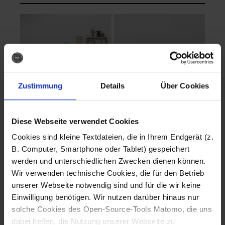
Zustimmung
Details
Über Cookies
Diese Webseite verwendet Cookies
EVA Cucina
EMMA + DANIEL
Cookies sind kleine Textdateien, die in Ihrem Endgerät (z.
Fotografo: Lorenz
Fotografo: Lorenz
B. Computer, Smartphone oder Tablet) gespeichert
Sternbach
Sternbach
werden und unterschiedlichen Zwecken dienen können.
Wir verwenden technische Cookies, die für den Betrieb
Download
Download
unserer Webseite notwendig sind und für die wir keine
Einwilligung benötigen. Wir nutzen darüber hinaus nur
solche Cookies des Open-Source-Tools Matomo, die uns
dabei helfen, die Nutzung unserer Webseite zu