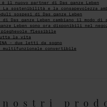
 è il nuovo partner di Das ganze Leben
- La sostenibilità e la consapevolezza am
oduli sospesi di Das ganze Leben
i di Das ganze Leben cambiano il modo di 
ganze Leben sono ora disponibili nel nego
 pieghevole flessibile
utta la vita
INA – due letti da sogno
e multifunzionale convertibile
nostri prod