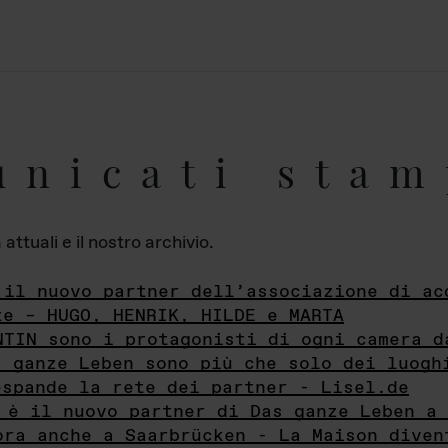
unicati stam
ttuali e il nostro archivio.
 il nuovo partner dell’associazione di ac
te – HUGO, HENRIK, HILDE e MARTA
NTIN sono i protagonisti di ogni camera d
s ganze Leben sono più che solo dei luogh
espande la rete dei partner - Lisel.de
 è il nuovo partner di Das ganze Leben a 
ora anche a Saarbrücken - La Maison diven