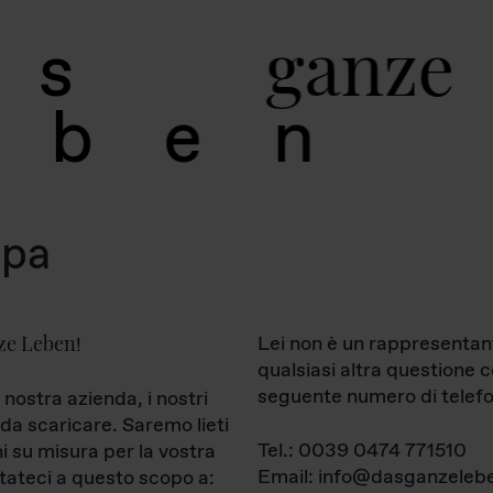
g
a
n
z
e
s
b
e
n
mpa
ze Leben
Lei non è un rappresentan
!
qualsiasi altra questione 
seguente numero di telefo
 nostra azienda, i nostri
da scaricare. Saremo lieti
Tel.: 0039 0474 771510
ni su misura per la vostra
Email: info@dasganzelebe
tateci a questo scopo a: