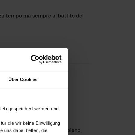
nza tempo ma sempre al battito del
Über Cookies
agini
blet) gespeichert werden und
ür die wir keine Einwilligung
Leben
GmbH e rimangono in pieno
 uns dabei helfen, die