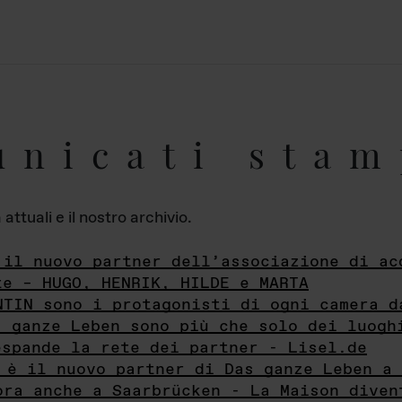
unicati stam
ttuali e il nostro archivio.
 il nuovo partner dell’associazione di ac
te – HUGO, HENRIK, HILDE e MARTA
NTIN sono i protagonisti di ogni camera d
s ganze Leben sono più che solo dei luogh
espande la rete dei partner - Lisel.de
 è il nuovo partner di Das ganze Leben a 
ora anche a Saarbrücken - La Maison diven