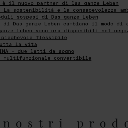
 è il nuovo partner di Das ganze Leben
- La sostenibilità e la consapevolezza am
oduli sospesi di Das ganze Leben
i di Das ganze Leben cambiano il modo di 
ganze Leben sono ora disponibili nel nego
 pieghevole flessibile
utta la vita
INA – due letti da sogno
e multifunzionale convertibile
nostri prod