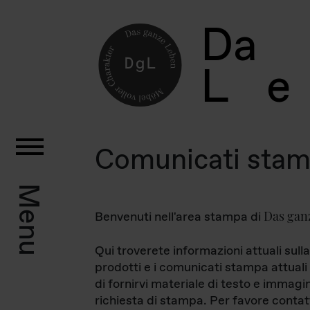
D
a
L
e
Comunicati sta
Menu
Das gan
Benvenuti nell'area stampa di
Qui troverete informazioni attuali sulla
prodotti e i comunicati stampa attuali 
di fornirvi materiale di testo e immagi
richiesta di stampa. Per favore contat