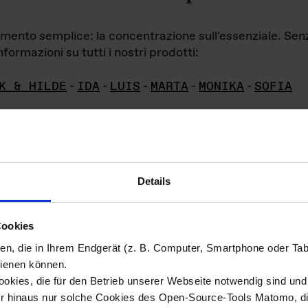
iamento semplice: la concentrazione sull'essenziale. Se
formazioni su tutti i nostri prodotti:
K & HILDE
-
IDA
-
LUIS
-
MARTA
-
MONIKA
-
SOFIA
Details
hivio di imm
Cookies
ien, die in Ihrem Endgerät (z. B. Computer, Smartphone oder Ta
ini!
ienen können.
kies, die für den Betrieb unserer Webseite notwendig sind und f
Das ganze 
re del materiale fotografico sono detenuti da
er hinaus nur solche Cookies des Open-Source-Tools Matomo, die