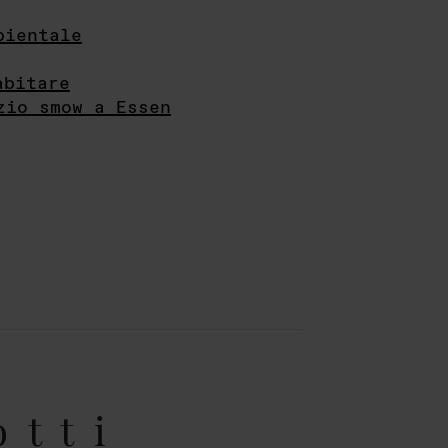
bientale
abitare
zio smow a Essen
otti