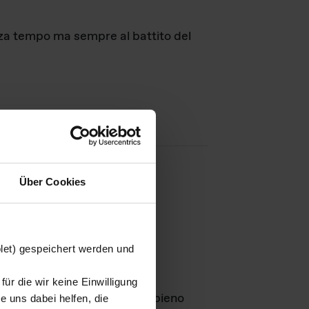
nza tempo ma sempre al battito del
Über Cookies
agini
blet) gespeichert werden und
ür die wir keine Einwilligung
Leben
GmbH e rimangono in pieno
 uns dabei helfen, die