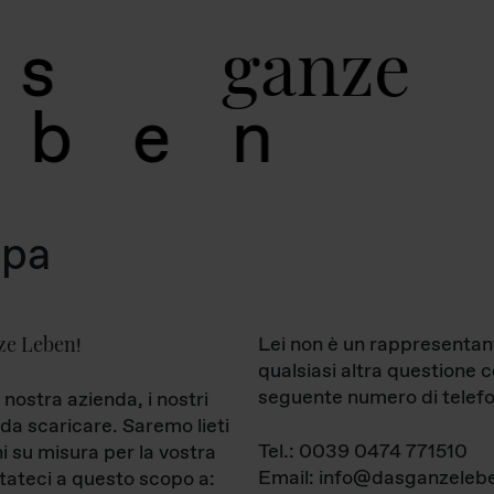
g
a
n
z
e
s
b
e
n
mpa
ze Leben
Lei non è un rappresentan
!
qualsiasi altra questione 
seguente numero di telefo
 nostra azienda, i nostri
da scaricare. Saremo lieti
Tel.: 0039 0474 771510
ni su misura per la vostra
Email: info@dasganzelebe
tateci a questo scopo a: