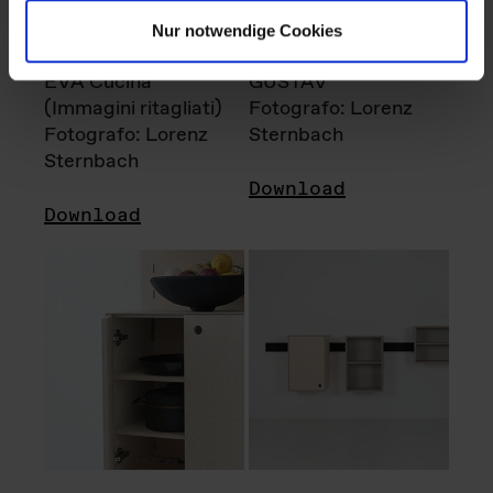
Nur notwendige Cookies
EVA Cucina
GUSTAV
(Immagini ritagliati)
Fotografo: Lorenz
Fotografo: Lorenz
Sternbach
Sternbach
Download
Download