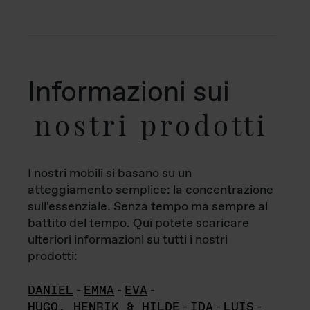
Informazioni sui
nostri prodotti
I nostri mobili si basano su un
atteggiamento semplice: la concentrazione
sull'essenziale. Senza tempo ma sempre al
battito del tempo. Qui potete scaricare
ulteriori informazioni su tutti i nostri
prodotti:
DANIEL
-
EMMA
-
EVA
-
HUGO, HENRIK & HILDE
-
IDA
-
LUIS
-