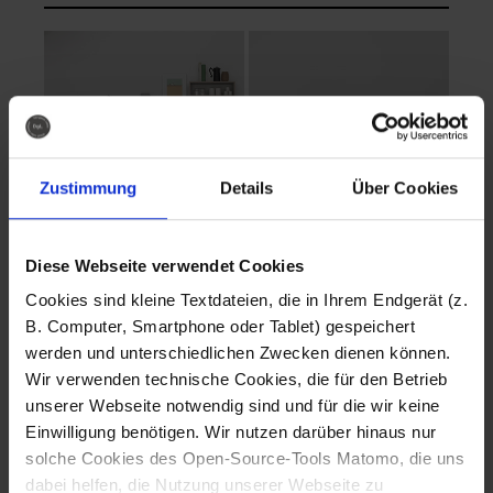
Zustimmung
Details
Über Cookies
Diese Webseite verwendet Cookies
EVA Cucina
EMMA + DANIEL
Cookies sind kleine Textdateien, die in Ihrem Endgerät (z.
Fotografo: Lorenz
Fotografo: Lorenz
B. Computer, Smartphone oder Tablet) gespeichert
Sternbach
Sternbach
werden und unterschiedlichen Zwecken dienen können.
Wir verwenden technische Cookies, die für den Betrieb
Download
Download
unserer Webseite notwendig sind und für die wir keine
Einwilligung benötigen. Wir nutzen darüber hinaus nur
solche Cookies des Open-Source-Tools Matomo, die uns
dabei helfen, die Nutzung unserer Webseite zu