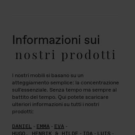
Informazioni sui
nostri prodotti
I nostri mobili si basano su un
atteggiamento semplice: la concentrazione
sull'essenziale. Senza tempo ma sempre al
battito del tempo. Qui potete scaricare
ulteriori informazioni su tutti i nostri
prodotti:
DANIEL
-
EMMA
-
EVA
-
HUGO, HENRIK & HILDE
-
IDA
-
LUIS
-