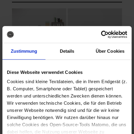
Zustimmung
Details
Über Cookies
Diese Webseite verwendet Cookies
EVA Cucina
EMMA + DANIEL
Cookies sind kleine Textdateien, die in Ihrem Endgerät (z.
Fotografo: Lorenz
Fotografo: Lorenz
B. Computer, Smartphone oder Tablet) gespeichert
Sternbach
Sternbach
werden und unterschiedlichen Zwecken dienen können.
Wir verwenden technische Cookies, die für den Betrieb
Download
Download
unserer Webseite notwendig sind und für die wir keine
Einwilligung benötigen. Wir nutzen darüber hinaus nur
solche Cookies des Open-Source-Tools Matomo, die uns
dabei helfen, die Nutzung unserer Webseite zu