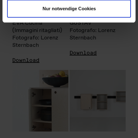
Nur notwendige Cookies
EVA Cucina
GUSTAV
(Immagini ritagliati)
Fotografo: Lorenz
Fotografo: Lorenz
Sternbach
Sternbach
Download
Download