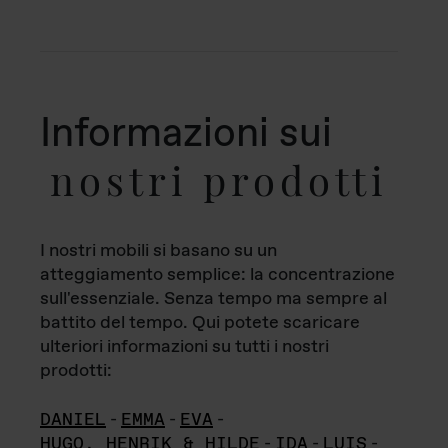
Informazioni sui
nostri prodotti
I nostri mobili si basano su un
atteggiamento semplice: la concentrazione
sull'essenziale. Senza tempo ma sempre al
battito del tempo. Qui potete scaricare
ulteriori informazioni su tutti i nostri
prodotti:
DANIEL
-
EMMA
-
EVA
-
HUGO, HENRIK & HILDE
-
IDA
-
LUIS
-