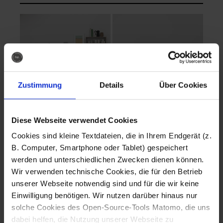
Zustimmung
Details
Über Cookies
Diese Webseite verwendet Cookies
EVA Cucina
EMMA + DANIEL
Cookies sind kleine Textdateien, die in Ihrem Endgerät (z.
Fotografo: Lorenz
Fotografo: Lorenz
B. Computer, Smartphone oder Tablet) gespeichert
Sternbach
Sternbach
werden und unterschiedlichen Zwecken dienen können.
Wir verwenden technische Cookies, die für den Betrieb
Download
Download
unserer Webseite notwendig sind und für die wir keine
Einwilligung benötigen. Wir nutzen darüber hinaus nur
solche Cookies des Open-Source-Tools Matomo, die uns
dabei helfen, die Nutzung unserer Webseite zu