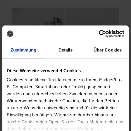
Zustimmung
Details
Über Cookies
Diese Webseite verwendet Cookies
EVA Cucina
EMMA + DANIEL
Cookies sind kleine Textdateien, die in Ihrem Endgerät (z.
Fotografo: Lorenz
Fotografo: Lorenz
B. Computer, Smartphone oder Tablet) gespeichert
Sternbach
Sternbach
werden und unterschiedlichen Zwecken dienen können.
Wir verwenden technische Cookies, die für den Betrieb
Download
Download
unserer Webseite notwendig sind und für die wir keine
Einwilligung benötigen. Wir nutzen darüber hinaus nur
solche Cookies des Open-Source-Tools Matomo, die uns
dabei helfen, die Nutzung unserer Webseite zu