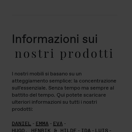
Informazioni sui
nostri prodotti
I nostri mobili si basano su un
atteggiamento semplice: la concentrazione
sull'essenziale. Senza tempo ma sempre al
battito del tempo. Qui potete scaricare
ulteriori informazioni su tutti i nostri
prodotti:
DANIEL
-
EMMA
-
EVA
-
HUGO, HENRIK & HILDE
-
IDA
-
LUIS
-