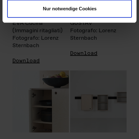
Nur notwendige Cookies
EVA Cucina
GUSTAV
(Immagini ritagliati)
Fotografo: Lorenz
Fotografo: Lorenz
Sternbach
Sternbach
Download
Download