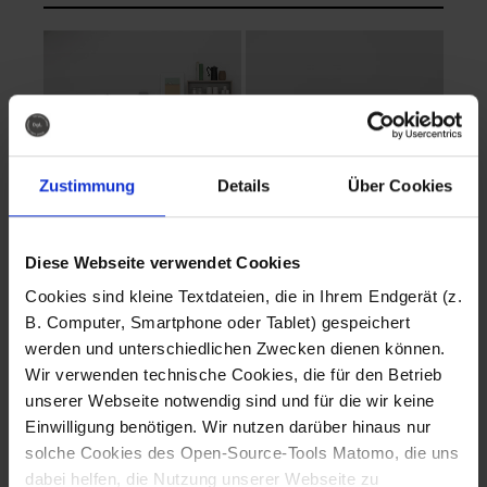
Zustimmung
Details
Über Cookies
Diese Webseite verwendet Cookies
EVA Cucina
EMMA + DANIEL
Cookies sind kleine Textdateien, die in Ihrem Endgerät (z.
Fotografo: Lorenz
Fotografo: Lorenz
B. Computer, Smartphone oder Tablet) gespeichert
Sternbach
Sternbach
werden und unterschiedlichen Zwecken dienen können.
Wir verwenden technische Cookies, die für den Betrieb
Download
Download
unserer Webseite notwendig sind und für die wir keine
Einwilligung benötigen. Wir nutzen darüber hinaus nur
solche Cookies des Open-Source-Tools Matomo, die uns
dabei helfen, die Nutzung unserer Webseite zu