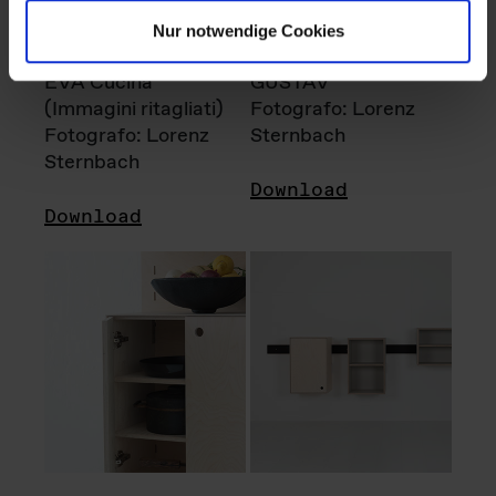
Nur notwendige Cookies
EVA Cucina
GUSTAV
(Immagini ritagliati)
Fotografo: Lorenz
Fotografo: Lorenz
Sternbach
Sternbach
Download
Download