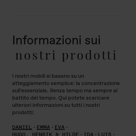
Informazioni sui
nostri prodotti
I nostri mobili si basano su un
atteggiamento semplice: la concentrazione
sull'essenziale. Senza tempo ma sempre al
battito del tempo. Qui potete scaricare
ulteriori informazioni su tutti i nostri
prodotti:
DANIEL
-
EMMA
-
EVA
-
HUGO, HENRIK & HILDE
-
IDA
-
LUIS
-