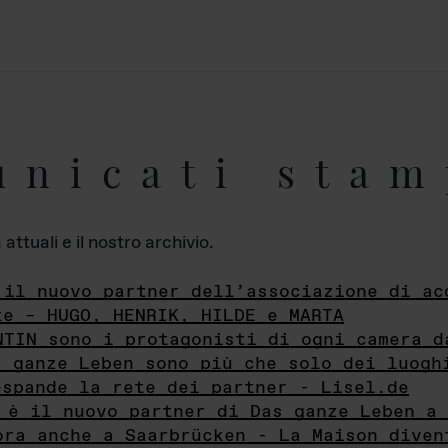
unicati stam
ttuali e il nostro archivio.
 il nuovo partner dell’associazione di ac
te – HUGO, HENRIK, HILDE e MARTA
NTIN sono i protagonisti di ogni camera d
s ganze Leben sono più che solo dei luogh
espande la rete dei partner - Lisel.de
 è il nuovo partner di Das ganze Leben a 
ora anche a Saarbrücken - La Maison diven