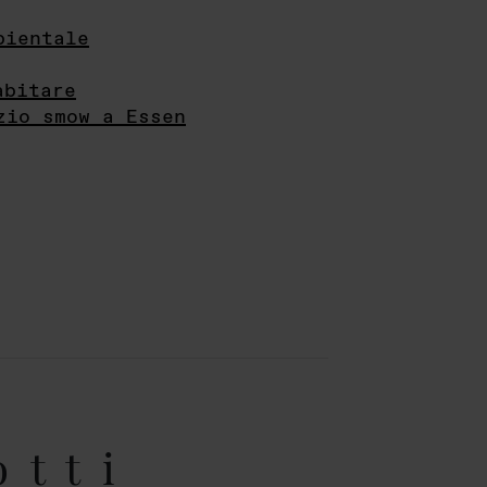
bientale
abitare
zio smow a Essen
otti