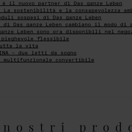
 è il nuovo partner di Das ganze Leben
- La sostenibilità e la consapevolezza am
oduli sospesi di Das ganze Leben
i di Das ganze Leben cambiano il modo di 
ganze Leben sono ora disponibili nel nego
 pieghevole flessibile
utta la vita
INA – due letti da sogno
e multifunzionale convertibile
nostri prod