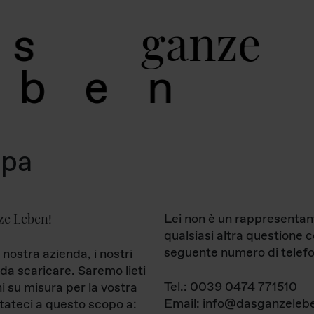
g
a
n
z
e
s
b
e
n
mpa
ze Leben
Lei non è un rappresentan
!
qualsiasi altra questione 
seguente numero di telefo
 nostra azienda, i nostri
da scaricare. Saremo lieti
Tel.: 0039 0474 771510
ni su misura per la vostra
Email: info@dasganzelebe
tateci a questo scopo a: