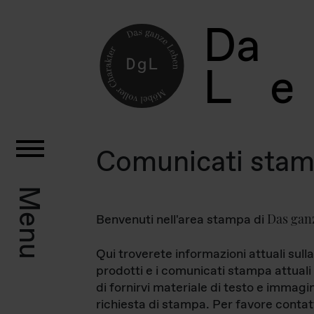
D
a
L
e
Comunicati sta
Menu
Das gan
Benvenuti nell'area stampa di
Qui troverete informazioni attuali sulla
prodotti e i comunicati stampa attuali 
di fornirvi materiale di testo e immagi
richiesta di stampa. Per favore contat