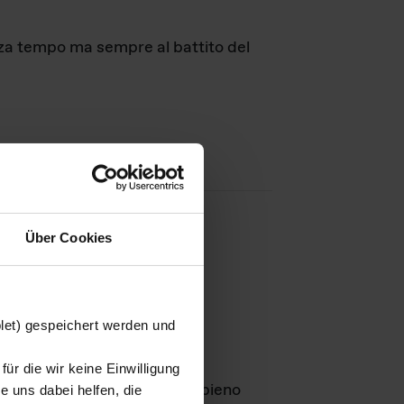
nza tempo ma sempre al battito del
Über Cookies
agini
blet) gespeichert werden und
ür die wir keine Einwilligung
Leben
GmbH e rimangono in pieno
 uns dabei helfen, die