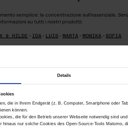
iamento semplice: la concentrazione sull'essenziale. Se
formazioni su tutti i nostri prodotti:
K & HILDE
-
IDA
-
LUIS
-
MARTA
-
MONIKA
-
SOFIA
Details
hivio di imm
Cookies
ien, die in Ihrem Endgerät (z. B. Computer, Smartphone oder Ta
ini!
ienen können.
kies, die für den Betrieb unserer Webseite notwendig sind und f
Das ganze 
re del materiale fotografico sono detenuti da
er hinaus nur solche Cookies des Open-Source-Tools Matomo, die