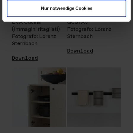
Nur notwendige Cookies
EVA Cucina
GUSTAV
(Immagini ritagliati)
Fotografo: Lorenz
Fotografo: Lorenz
Sternbach
Sternbach
Download
Download