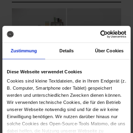
Zustimmung
Details
Über Cookies
Diese Webseite verwendet Cookies
EVA Cucina
EMMA + DANIEL
Cookies sind kleine Textdateien, die in Ihrem Endgerät (z.
Fotografo: Lorenz
Fotografo: Lorenz
B. Computer, Smartphone oder Tablet) gespeichert
Sternbach
Sternbach
werden und unterschiedlichen Zwecken dienen können.
Wir verwenden technische Cookies, die für den Betrieb
Download
Download
unserer Webseite notwendig sind und für die wir keine
Einwilligung benötigen. Wir nutzen darüber hinaus nur
solche Cookies des Open-Source-Tools Matomo, die uns
dabei helfen, die Nutzung unserer Webseite zu