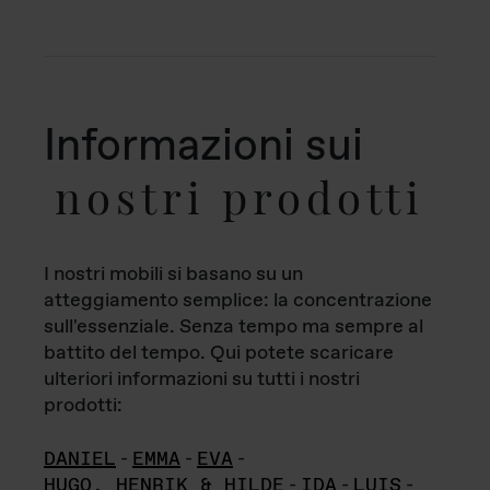
Informazioni sui
nostri prodotti
I nostri mobili si basano su un
atteggiamento semplice: la concentrazione
sull'essenziale. Senza tempo ma sempre al
battito del tempo. Qui potete scaricare
ulteriori informazioni su tutti i nostri
prodotti:
DANIEL
-
EMMA
-
EVA
-
HUGO, HENRIK & HILDE
-
IDA
-
LUIS
-