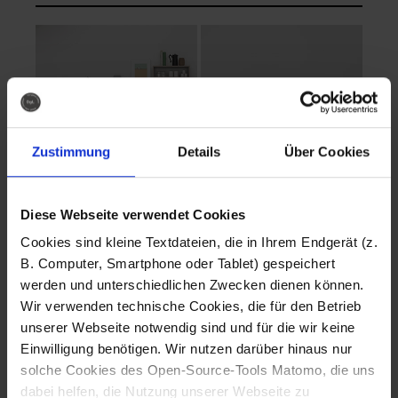
Zustimmung
Details
Über Cookies
Diese Webseite verwendet Cookies
EVA Cucina
EMMA + DANIEL
Cookies sind kleine Textdateien, die in Ihrem Endgerät (z.
Fotografo: Lorenz
Fotografo: Lorenz
B. Computer, Smartphone oder Tablet) gespeichert
Sternbach
Sternbach
werden und unterschiedlichen Zwecken dienen können.
Wir verwenden technische Cookies, die für den Betrieb
Download
Download
unserer Webseite notwendig sind und für die wir keine
Einwilligung benötigen. Wir nutzen darüber hinaus nur
solche Cookies des Open-Source-Tools Matomo, die uns
dabei helfen, die Nutzung unserer Webseite zu