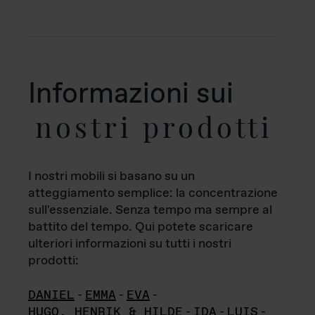
Informazioni sui
nostri prodotti
I nostri mobili si basano su un
atteggiamento semplice: la concentrazione
sull'essenziale. Senza tempo ma sempre al
battito del tempo. Qui potete scaricare
ulteriori informazioni su tutti i nostri
prodotti:
DANIEL
-
EMMA
-
EVA
-
HUGO, HENRIK & HILDE
-
IDA
-
LUIS
-