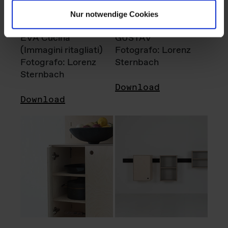
Nur notwendige Cookies
EVA Cucina
GUSTAV
(Immagini ritagliati)
Fotografo: Lorenz
Fotografo: Lorenz
Sternbach
Sternbach
Download
Download