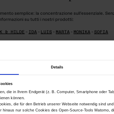
iamento semplice: la concentrazione sull'essenziale. Se
formazioni su tutti i nostri prodotti:
K & HILDE
-
IDA
-
LUIS
-
MARTA
-
MONIKA
-
SOFIA
Details
hivio di imm
Cookies
ien, die in Ihrem Endgerät (z. B. Computer, Smartphone oder Ta
ini!
ienen können.
kies, die für den Betrieb unserer Webseite notwendig sind und f
Das ganze 
re del materiale fotografico sono detenuti da
er hinaus nur solche Cookies des Open-Source-Tools Matomo, die