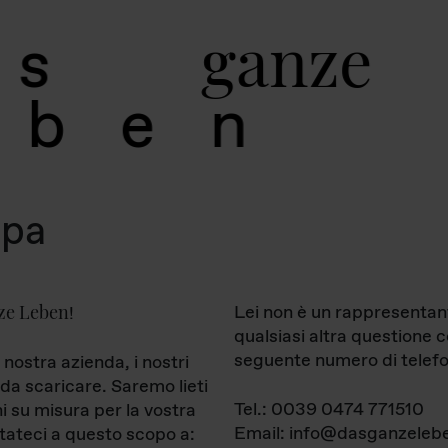
g
a
n
z
e
s
b
e
n
mpa
ze Leben
Lei non è un rappresentan
!
qualsiasi altra questione 
seguente numero di telefo
 nostra azienda, i nostri
da scaricare. Saremo lieti
Tel.: 0039 0474 771510
ni su misura per la vostra
Email: info@dasganzelebe
tateci a questo scopo a: