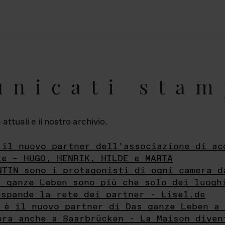
unicati stam
ttuali e il nostro archivio.
 il nuovo partner dell’associazione di ac
te – HUGO, HENRIK, HILDE e MARTA
NTIN sono i protagonisti di ogni camera d
s ganze Leben sono più che solo dei luogh
espande la rete dei partner - Lisel.de
 è il nuovo partner di Das ganze Leben a 
ora anche a Saarbrücken - La Maison diven