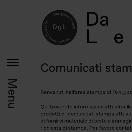
D
a
L
e
Comunicati sta
Menu
Das gan
Benvenuti nell'area stampa di
Qui troverete informazioni attuali sulla
prodotti e i comunicati stampa attuali 
di fornirvi materiale di testo e immagi
richiesta di stampa. Per favore contat