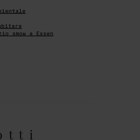
bientale
abitare
zio smow a Essen
otti