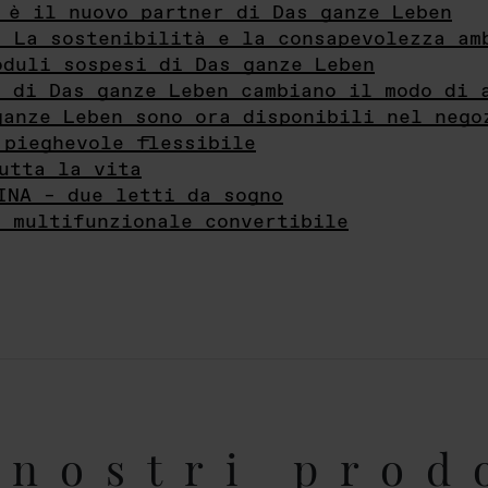
 è il nuovo partner di Das ganze Leben
- La sostenibilità e la consapevolezza am
oduli sospesi di Das ganze Leben
i di Das ganze Leben cambiano il modo di 
ganze Leben sono ora disponibili nel nego
 pieghevole flessibile
utta la vita
INA – due letti da sogno
e multifunzionale convertibile
nostri prod