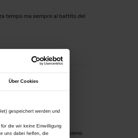
nza tempo ma sempre al battito del
Über Cookies
agini
blet) gespeichert werden und
ür die wir keine Einwilligung
Leben
GmbH e rimangono in pieno
 uns dabei helfen, die