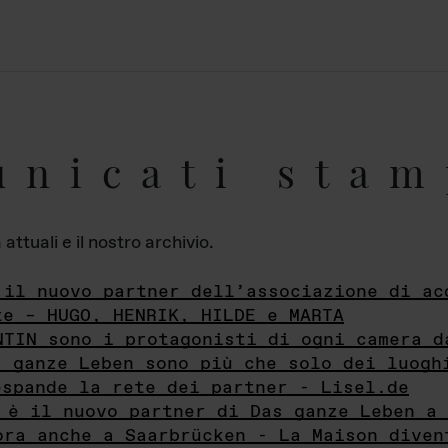
unicati stam
ttuali e il nostro archivio.
 il nuovo partner dell’associazione di ac
te – HUGO, HENRIK, HILDE e MARTA
NTIN sono i protagonisti di ogni camera d
s ganze Leben sono più che solo dei luogh
espande la rete dei partner - Lisel.de
 è il nuovo partner di Das ganze Leben a 
ora anche a Saarbrücken - La Maison diven