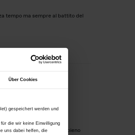
nza tempo ma sempre al battito del
Über Cookies
agini
blet) gespeichert werden und
ür die wir keine Einwilligung
Leben
GmbH e rimangono in pieno
 uns dabei helfen, die