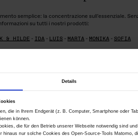
iamento semplice: la concentrazione sull'essenziale. Se
formazioni su tutti i nostri prodotti:
K & HILDE
-
IDA
-
LUIS
-
MARTA
-
MONIKA
-
SOFIA
Details
hivio di imm
Cookies
ien, die in Ihrem Endgerät (z. B. Computer, Smartphone oder Ta
ini!
ienen können.
kies, die für den Betrieb unserer Webseite notwendig sind und f
Das ganze 
re del materiale fotografico sono detenuti da
er hinaus nur solche Cookies des Open-Source-Tools Matomo, die