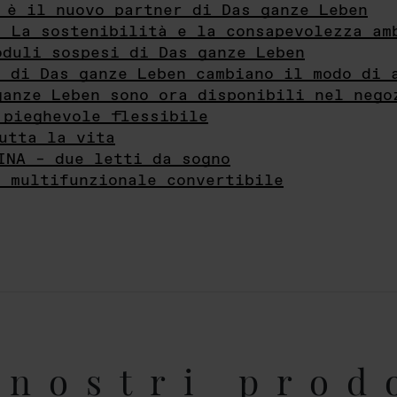
 è il nuovo partner di Das ganze Leben
- La sostenibilità e la consapevolezza am
oduli sospesi di Das ganze Leben
i di Das ganze Leben cambiano il modo di 
ganze Leben sono ora disponibili nel nego
 pieghevole flessibile
utta la vita
INA – due letti da sogno
e multifunzionale convertibile
nostri prod