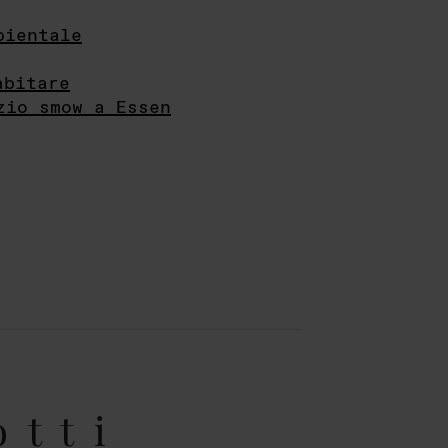
bientale
abitare
zio smow a Essen
otti