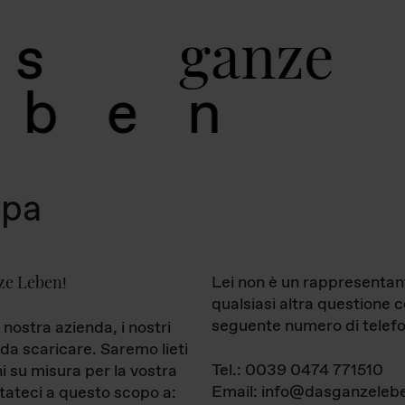
g
a
n
z
e
s
b
e
n
mpa
ze Leben
Lei non è un rappresentan
!
qualsiasi altra questione 
seguente numero di telefo
 nostra azienda, i nostri
da scaricare. Saremo lieti
Tel.: 0039 0474 771510
ni su misura per la vostra
Email: info@dasganzelebe
tateci a questo scopo a: