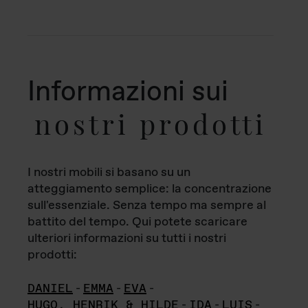
Informazioni sui
nostri prodotti
I nostri mobili si basano su un
atteggiamento semplice: la concentrazione
sull'essenziale. Senza tempo ma sempre al
battito del tempo. Qui potete scaricare
ulteriori informazioni su tutti i nostri
prodotti:
DANIEL
-
EMMA
-
EVA
-
HUGO, HENRIK & HILDE
-
IDA
-
LUIS
-