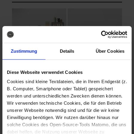
Zustimmung
Details
Über Cookies
Diese Webseite verwendet Cookies
EVA Cucina
EMMA + DANIEL
Cookies sind kleine Textdateien, die in Ihrem Endgerät (z.
Fotografo: Lorenz
Fotografo: Lorenz
B. Computer, Smartphone oder Tablet) gespeichert
Sternbach
Sternbach
werden und unterschiedlichen Zwecken dienen können.
Wir verwenden technische Cookies, die für den Betrieb
Download
Download
unserer Webseite notwendig sind und für die wir keine
Einwilligung benötigen. Wir nutzen darüber hinaus nur
solche Cookies des Open-Source-Tools Matomo, die uns
dabei helfen, die Nutzung unserer Webseite zu