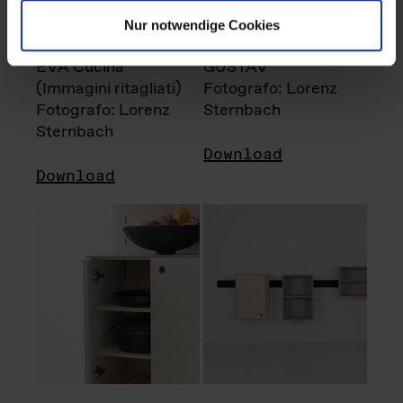
Nur notwendige Cookies
EVA Cucina
GUSTAV
(Immagini ritagliati)
Fotografo: Lorenz
Fotografo: Lorenz
Sternbach
Sternbach
Download
Download