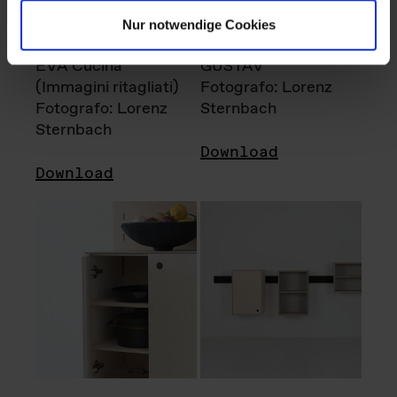
Nur notwendige Cookies
EVA Cucina
GUSTAV
(Immagini ritagliati)
Fotografo: Lorenz
Fotografo: Lorenz
Sternbach
Sternbach
Download
Download