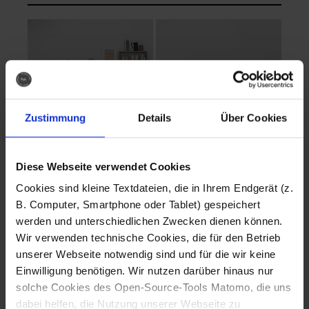
Zustimmung
Details
Über Cookies
Diese Webseite verwendet Cookies
EVA Cucina
EMMA + DANIEL
Cookies sind kleine Textdateien, die in Ihrem Endgerät (z.
Fotografo: Lorenz
Fotografo: Lorenz
B. Computer, Smartphone oder Tablet) gespeichert
Sternbach
Sternbach
werden und unterschiedlichen Zwecken dienen können.
Wir verwenden technische Cookies, die für den Betrieb
Download
Download
unserer Webseite notwendig sind und für die wir keine
Einwilligung benötigen. Wir nutzen darüber hinaus nur
solche Cookies des Open-Source-Tools Matomo, die uns
dabei helfen, die Nutzung unserer Webseite zu