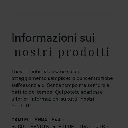
Informazioni sui
nostri prodotti
I nostri mobili si basano su un
atteggiamento semplice: la concentrazione
sull'essenziale. Senza tempo ma sempre al
battito del tempo. Qui potete scaricare
ulteriori informazioni su tutti i nostri
prodotti:
DANIEL
-
EMMA
-
EVA
-
HUGO, HENRIK & HILDE
-
IDA
-
LUIS
-