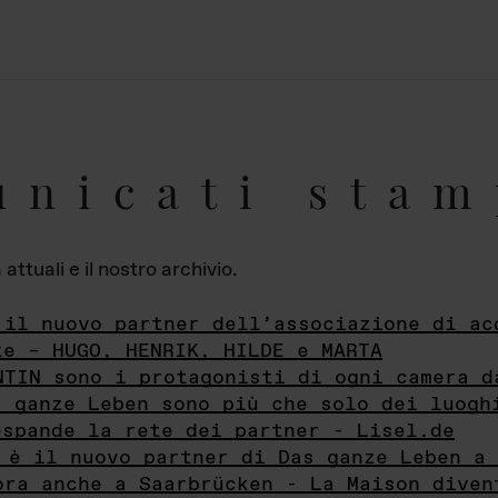
unicati stam
ttuali e il nostro archivio.
 il nuovo partner dell’associazione di ac
te – HUGO, HENRIK, HILDE e MARTA
NTIN sono i protagonisti di ogni camera d
s ganze Leben sono più che solo dei luogh
espande la rete dei partner - Lisel.de
 è il nuovo partner di Das ganze Leben a 
ora anche a Saarbrücken - La Maison diven