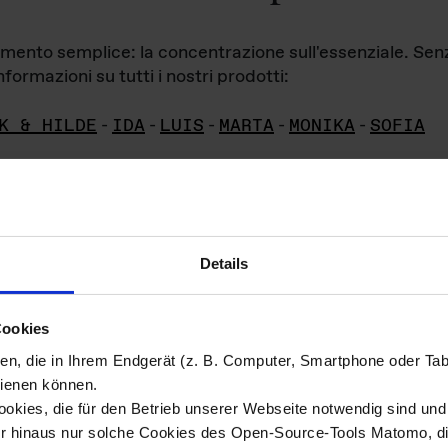
iamento semplice: la concentrazione sull'essenziale. Se
formazioni su tutti i nostri prodotti:
K & HILDE
-
IDA
-
LUIS
-
MARTA
-
MONIKA
-
SOFIA
Details
hivio di imm
Cookies
ien, die in Ihrem Endgerät (z. B. Computer, Smartphone oder Ta
ini!
ienen können.
kies, die für den Betrieb unserer Webseite notwendig sind und f
Das ganze 
re del materiale fotografico sono detenuti da
er hinaus nur solche Cookies des Open-Source-Tools Matomo, die