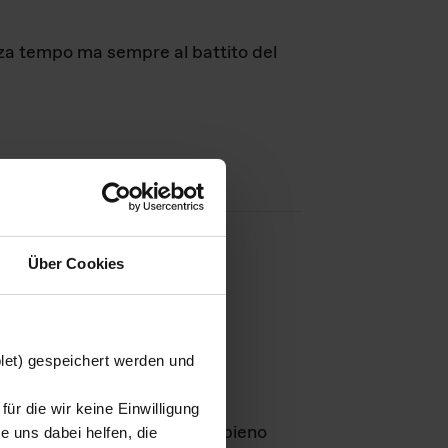
nza tempo ma sempre al battito del
Über Cookies
agini
blet) gespeichert werden und
ür die wir keine Einwilligung
Leben
GmbH e rimangono in pieno
 uns dabei helfen, die