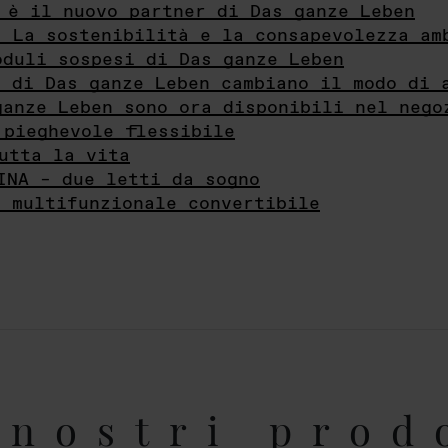
 è il nuovo partner di Das ganze Leben
- La sostenibilità e la consapevolezza am
oduli sospesi di Das ganze Leben
i di Das ganze Leben cambiano il modo di 
ganze Leben sono ora disponibili nel nego
 pieghevole flessibile
utta la vita
INA – due letti da sogno
e multifunzionale convertibile
nostri prod