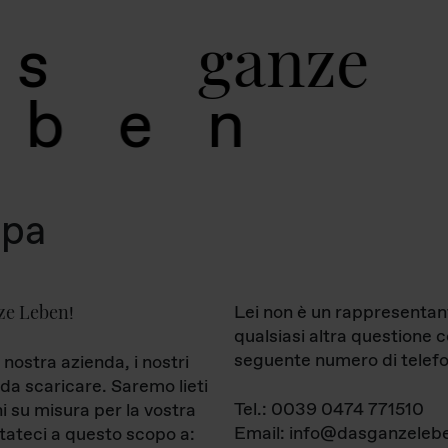
g
a
n
z
e
s
b
e
n
mpa
ze Leben
Lei non è un rappresentan
!
qualsiasi altra questione 
seguente numero di telefo
 nostra azienda, i nostri
da scaricare. Saremo lieti
Tel.: 0039 0474 771510
ni su misura per la vostra
Email: info@dasganzelebe
tateci a questo scopo a: