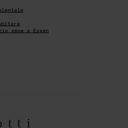
bientale
abitare
zio smow a Essen
otti