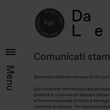
D
a
L
e
Comunicati sta
Menu
Das gan
Benvenuti nell'area stampa di
Qui troverete informazioni attuali sulla
prodotti e i comunicati stampa attuali 
di fornirvi materiale di testo e immagi
richiesta di stampa. Per favore contat