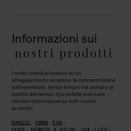
Informazioni sui
nostri prodotti
I nostri mobili si basano su un
atteggiamento semplice: la concentrazione
sull'essenziale. Senza tempo ma sempre al
battito del tempo. Qui potete scaricare
ulteriori informazioni su tutti i nostri
prodotti:
DANIEL
-
EMMA
-
EVA
-
HUGO, HENRIK & HILDE
-
IDA
-
LUIS
-