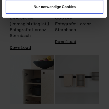
Nur notwendige Cookies
EVA Cucina
GUSTAV
(Immagini ritagliati)
Fotografo: Lorenz
Fotografo: Lorenz
Sternbach
Sternbach
Download
Download