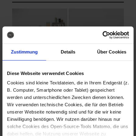
Zustimmung
Details
Über Cookies
Diese Webseite verwendet Cookies
EVA Cucina
EMMA + DANIEL
Cookies sind kleine Textdateien, die in Ihrem Endgerät (z.
Fotografo: Lorenz
Fotografo: Lorenz
B. Computer, Smartphone oder Tablet) gespeichert
Sternbach
Sternbach
werden und unterschiedlichen Zwecken dienen können.
Wir verwenden technische Cookies, die für den Betrieb
Download
Download
unserer Webseite notwendig sind und für die wir keine
Einwilligung benötigen. Wir nutzen darüber hinaus nur
solche Cookies des Open-Source-Tools Matomo, die uns
dabei helfen, die Nutzung unserer Webseite zu